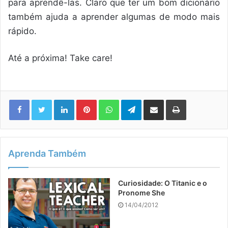
para aprendê-las. Claro que ter um bom dicionário
também ajuda a aprender algumas de modo mais
rápido.
Até a próxima! Take care!
Linkedin
Pinterest
WhatsApp
Telegram
Compartilhar via e-mail
Imprimir
Aprenda Também
Curiosidade: O Titanic e o
Pronome She
14/04/2012