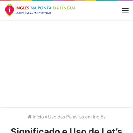
M
Início
»
Uso das Palavras em Inglês
Significado e Uso de Let’s