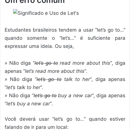
Um erro comum
Estudantes brasileiros tendem a usar “let’s go to…”
quando somente o “let’s…” é suficiente para
expressar uma ideia. Ou seja,
» Não diga “
let’s go to
read more about this
“, diga
apenas “
let’s read more about this
“.
» Não diga “
let’s go to
talk to her
“, diga apenas
“
let’s talk to her
“.
» Não diga “
let’s go to
buy a new car
“, diga apenas
“
let’s buy a new car
“.
Você deverá usar “let’s go to…” quando estiver
falando de ir para um local: