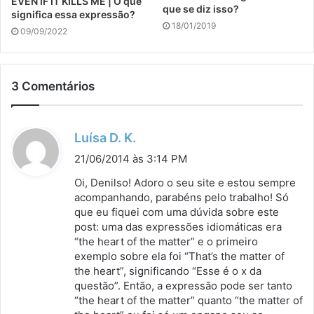
EVEN IF IT KILLS ME | O que
que se diz isso?
significa essa expressão?
18/01/2019
09/09/2022
3 Comentários
d
Luísa D. K.
i
21/06/2014 às 3:14 PM
s
Oi, Denilso! Adoro o seu site e estou sempre
s
acompanhando, parabéns pelo trabalho! Só
que eu fiquei com uma dúvida sobre este
e
post: uma das expressões idiomáticas era
:
“the heart of the matter” e o primeiro
exemplo sobre ela foi “That’s the matter of
the heart”, significando “Esse é o x da
questão”. Então, a expressão pode ser tanto
“the heart of the matter” quanto “the matter of