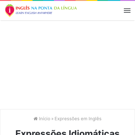
M
Início
»
Expressões em Inglês
Expressões Idiomáticas