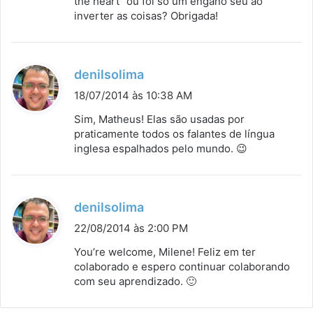
the heart” ou foi só um engano seu ao
inverter as coisas? Obrigada!
d
denilsolima
i
18/07/2014 às 10:38 AM
s
Sim, Matheus! Elas são usadas por
s
praticamente todos os falantes de língua
inglesa espalhados pelo mundo. 😉
e
:
d
denilsolima
i
22/08/2014 às 2:00 PM
s
You’re welcome, Milene! Feliz em ter
s
colaborado e espero continuar colaborando
com seu aprendizado. 🙂
e
: