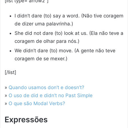
[list type=”arrow2″]
I didn’t dare (to) say a word. (Não tive coragem
de dizer uma palavrinha.)
She did not dare (to) look at us. (Ela não teve a
coragem de olhar para nós.)
We didn’t dare (to) move. (A gente não teve
coragem de se mexer.)
[/list]
»
Quando usamos don’t e doesn’t?
»
O uso de did e didn’t no Past Simple
»
O que são Modal Verbs?
Expressões