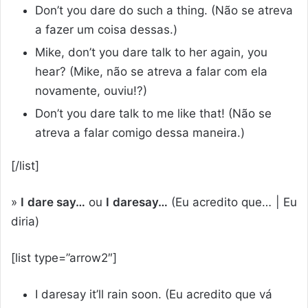
Don’t you dare do such a thing. (Não se atreva
a fazer um coisa dessas.)
Mike, don’t you dare talk to her again, you
hear? (Mike, não se atreva a falar com ela
novamente, ouviu!?)
Don’t you dare talk to me like that! (Não se
atreva a falar comigo dessa maneira.)
[/list]
»
I dare say…
ou
I daresay…
(Eu acredito que… | Eu
diria)
[list type=”arrow2″]
I daresay it’ll rain soon. (Eu acredito que vá