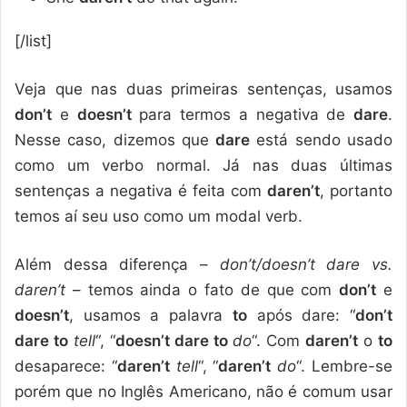
[/list]
Veja que nas duas primeiras sentenças, usamos
don’t
e
doesn’t
para termos a negativa de
dare
.
Nesse caso, dizemos que
dare
está sendo usado
como um verbo normal. Já nas duas últimas
sentenças a negativa é feita com
daren’t
, portanto
temos aí seu uso como um modal verb.
Além dessa diferença –
don’t/doesn’t dare vs.
daren’t
– temos ainda o fato de que com
don’t
e
doesn’t
, usamos a palavra
to
após dare: “
don’t
dare to
tell
“, “
doesn’t dare to
do
“. Com
daren’t
o
to
desaparece: “
daren’t
tell
“, “
daren’t
do
“. Lembre-se
porém que no Inglês Americano, não é comum usar