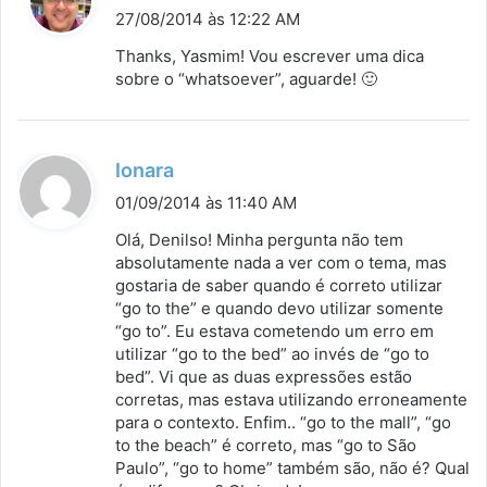
i
27/08/2014 às 12:22 AM
s
Thanks, Yasmim! Vou escrever uma dica
s
sobre o “whatsoever”, aguarde! 🙂
e
:
d
Ionara
i
01/09/2014 às 11:40 AM
s
Olá, Denilso! Minha pergunta não tem
s
absolutamente nada a ver com o tema, mas
gostaria de saber quando é correto utilizar
e
“go to the” e quando devo utilizar somente
:
“go to”. Eu estava cometendo um erro em
utilizar “go to the bed” ao invés de “go to
bed”. Vi que as duas expressões estão
corretas, mas estava utilizando erroneamente
para o contexto. Enfim.. “go to the mall”, “go
to the beach” é correto, mas “go to São
Paulo”, “go to home” também são, não é? Qual