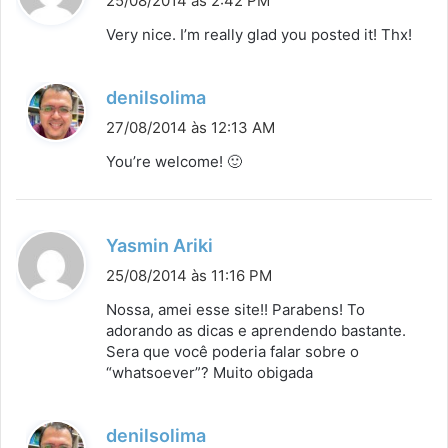
25/08/2014 às 2:42 PM
s
Very nice. I’m really glad you posted it! Thx!
s
e
d
denilsolima
:
i
27/08/2014 às 12:13 AM
s
You’re welcome! 🙂
s
e
:
d
Yasmin Ariki
i
25/08/2014 às 11:16 PM
s
Nossa, amei esse site!! Parabens! To
s
adorando as dicas e aprendendo bastante.
Sera que você poderia falar sobre o
e
“whatsoever”? Muito obigada
:
d
denilsolima