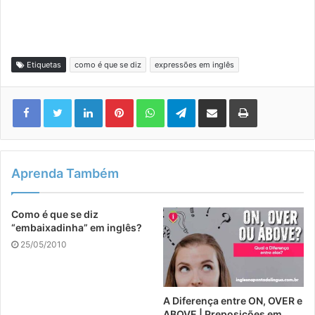
Etiquetas
como é que se diz
expressões em inglês
Linkedin
Pinterest
WhatsApp
Telegram
Compartilhar via e-mail
Imprimir
Aprenda Também
Como é que se diz
“embaixadinha” em inglês?
25/05/2010
A Diferença entre ON, OVER e
ABOVE | Preposições em