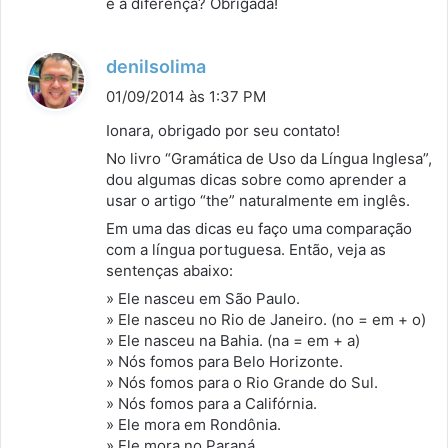
é a diferença? Obrigada!
d
denilsolima
i
01/09/2014 às 1:37 PM
s
Ionara, obrigado por seu contato!
s
No livro “Gramática de Uso da Língua Inglesa”,
e
dou algumas dicas sobre como aprender a
:
usar o artigo “the” naturalmente em inglês.
Em uma das dicas eu faço uma comparação
com a língua portuguesa. Então, veja as
sentenças abaixo:
» Ele nasceu em São Paulo.
» Ele nasceu no Rio de Janeiro. (no = em + o)
» Ele nasceu na Bahia. (na = em + a)
» Nós fomos para Belo Horizonte.
» Nós fomos para o Rio Grande do Sul.
» Nós fomos para a Califórnia.
» Ele mora em Rondônia.
» Ele mora no Paraná.