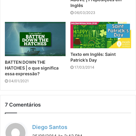
Inglês
06/03/2023
Texto em Inglês: Saint
Patrick’s Day
BATTEN DOWN THE
17/03/2014
HATCHES | o que significa
essa expressão?
04/01/2021
7 Comentários
d
Diego Santos
i