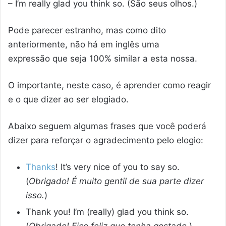
– I’m really glad you think so. (São seus olhos.)
Pode parecer estranho, mas como dito
anteriormente, não há em inglês uma
expressão que seja 100% similar a esta nossa.
O importante, neste caso, é aprender como reagir
e o que dizer ao ser elogiado.
Abaixo seguem algumas frases que você poderá
dizer para reforçar o agradecimento pelo elogio:
Thanks
! It’s very nice of you to say so.
(
Obrigado! É muito gentil de sua parte dizer
isso.
)
Thank you! I’m (really) glad you think so.
(
Obrigado! Fico feliz que tenha gostado.
)