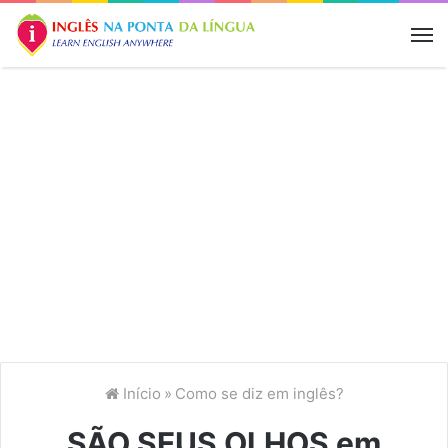
M
Início
»
Como se diz em inglês?
SÃO SEUS OLHOS em