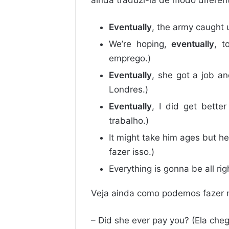
ainda traduzi-la de modo diferen
Eventually
, the army caught u
We’re hoping,
eventually
, t
emprego.)
Eventually
, she got a job a
Londres.)
Eventually
, I did get bette
trabalho.)
It might take him ages but he’
fazer isso.)
Everything is gonna be all ri
Veja ainda como podemos fazer n
– Did she ever pay you? (Ela che