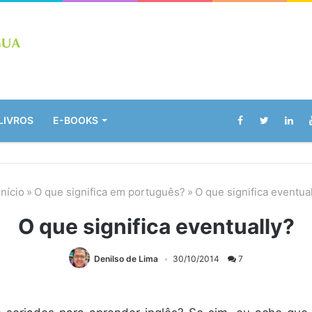
LIVROS
E-BOOKS
nício
»
O que significa em português?
»
O que significa eventua
O que significa eventually?
Denilso de Lima
30/10/2014
7