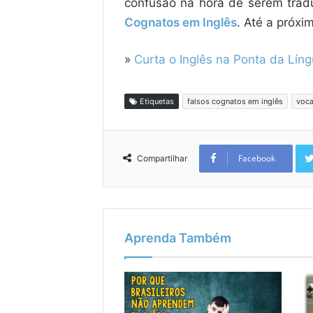
confusão na hora de serem tradu
Cognatos em Inglês
. Até a próxi
»
Curta o Inglês na Ponta da Lín
Etiquetas
falsos cognatos em inglês
voca
Facebook
Compartilhar
Aprenda Também