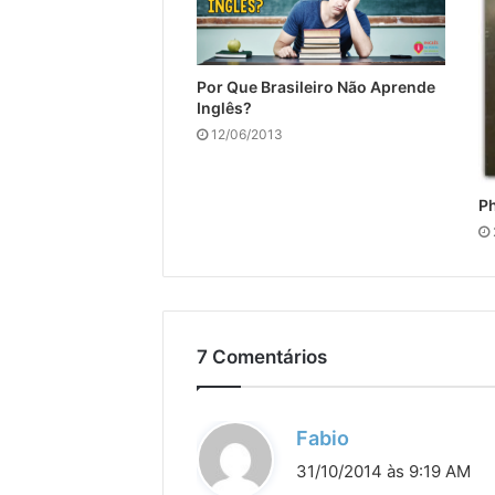
Por Que Brasileiro Não Aprende
Inglês?
12/06/2013
Ph
7 Comentários
d
Fabio
i
31/10/2014 às 9:19 AM