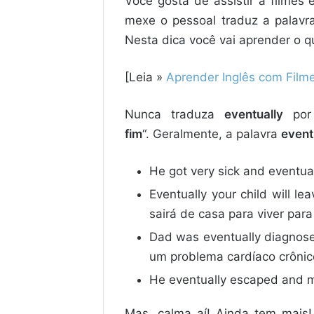
Você gosta de assistir a filmes 
mexe o pessoal traduz a palavra
Nesta dica você vai aprender o q
[Leia »
Aprender Inglês com Film
Nunca traduza
eventually
po
fim
“. Geralmente, a palavra
event
He got very sick and eventual
Eventually your child will l
sairá de casa para viver par
Dad was eventually diagnosed
um problema cardíaco crônic
He eventually escaped and ma
Mas, calma aí! Ainda tem mais