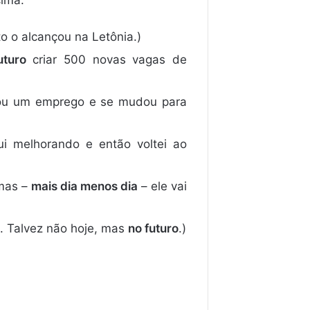
cima.
ito o alcançou na Letônia.)
uturo
criar 500 novas vagas de
mou um emprego e se mudou para
ui melhorando e então voltei ao
 mas –
mais dia menos dia
– ele vai
o. Talvez não hoje, mas
no futuro
.)