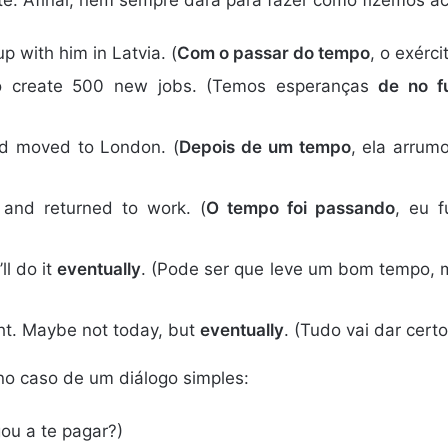
te. Afinal, nem sempre dará para fazer como fizemos a
p with him in Latvia. (
Com o passar do tempo
, o exérc
o create 500 new jobs. (Temos esperanças
de no f
nd moved to London. (
Depois de um tempo
, ela arru
r and returned to work. (
O tempo foi passando
, eu f
ll do it
eventually
. (Pode ser que leve um bom tempo,
ght. Maybe not today, but
eventually
. (Tudo vai dar cert
o caso de um diálogo simples:
gou a te pagar?)