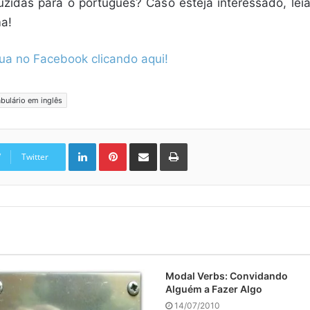
zidas para o português? Caso esteja interessado, lei
ma!
gua no Facebook clicando aqui!
bulário em inglês
Linkedin
Pinterest
Compartilhar via e-mail
Imprimir
Twitter
Modal Verbs: Convidando
Alguém a Fazer Algo
14/07/2010