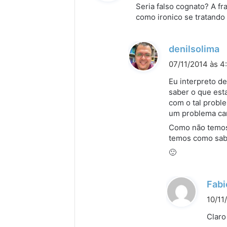
s
Seria falso cognato? A f
s
como ironico se tratando
e
:
d
denilsolima
i
07/11/2014 às 4
s
Eu interpreto d
s
saber o que est
com o tal probl
e
um problema car
:
Como não temos 
temos como sabe
🙂
Fabi
10/11
Claro