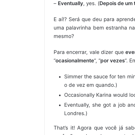
–
Eventually
, yes. (
Depois de um
E aí!? Será que deu para aprend
uma palavrinha bem estranha na 
mesmo?
Para encerrar, vale dizer que
eve
“
ocasionalmente
“, “
por vezes
“. E
Simmer the sauce for ten min
o de vez em quando.)
Occasionally Karina would lo
Eventually, she got a job 
Londres.)
That’s it! Agora que você já sa