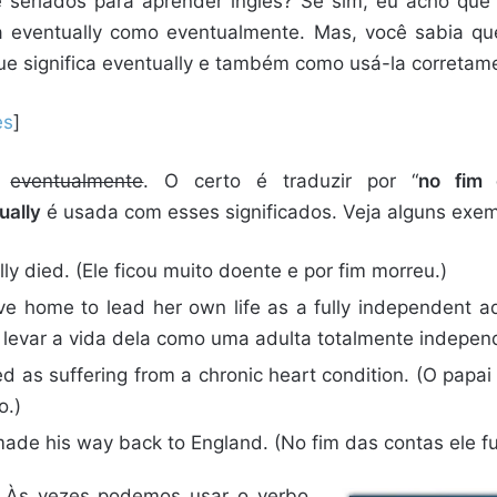
e seriados para aprender inglês? Se sim, eu acho que 
 eventually como eventualmente. Mas, você sabia que
ue significa eventually e também como usá-la corretam
es
]
r
eventualmente
. O certo é traduzir por “
no fim 
ually
é usada com esses significados. Veja alguns exem
ly died. (Ele ficou muito doente e por fim morreu.)
eave home to lead her own life as a fully independent a
a levar a vida dela como uma adulta totalmente indepen
 as suffering from a chronic heart condition. (O papai
o.)
de his way back to England. (No fim das contas ele fugi
! Às vezes podemos usar o verbo