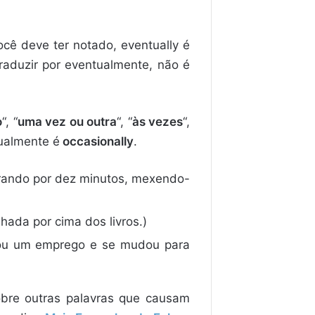
cê deve ter notado, eventually é
raduzir por eventualmente, não é
o
“, “
uma vez ou outra
“, “
às vezes
“,
tualmente é
occasionally
.
 brando por dez minutos, mexendo-
hada por cima dos livros.)
umou um emprego e se mudou para
sobre outras palavras que causam