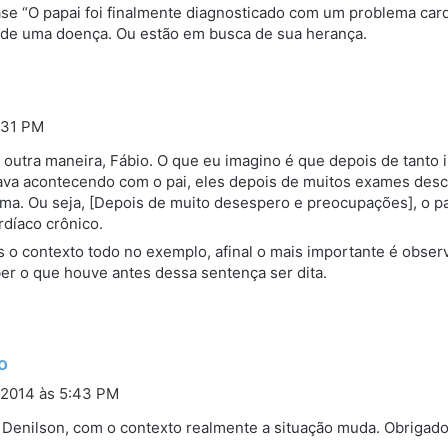
rase “O papai foi finalmente diagnosticado com um problema car
 de uma doença. Ou estão em busca de sua herança.
:31 PM
e outra maneira, Fábio. O que eu imagino é que depois de tanto
ava acontecendo com o pai, eles depois de muitos exames desco
ema. Ou seja, [Depois de muito desespero e preocupações], o pa
díaco crônico.
o contexto todo no exemplo, afinal o mais importante é observ
r o que houve antes dessa sentença ser dita.
d
o
i
/2014 às 5:43 PM
s
 Denilson, com o contexto realmente a situação muda. Obrigado
s