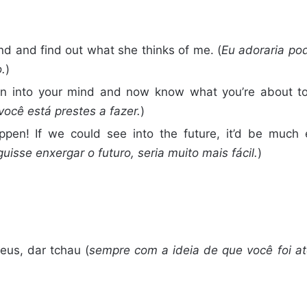
ind and find out what she thinks of me. (
Eu adoraria pod
.
)
een into your mind and now know what you’re about to
ocê está prestes a fazer.
)
appen! If we could see into the future, it’d be much e
isse enxergar o futuro, seria muito mais fácil.
)
eus, dar tchau (
sempre com a ideia de que você foi at