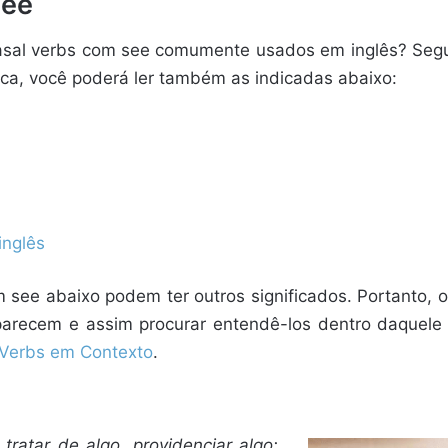
See
rasal verbs com see comumente usados em inglês? Segu
dica, você poderá ler também as indicadas abaixo:
inglês
see abaixo podem ter outros significados. Portanto, o
parecem e assim procurar entendê-los dentro daquele 
 Verbs em Contexto
.
 tratar de algo, providenciar algo;