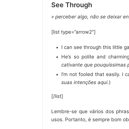
See Through
» perceber algo, não se deixar e
[list type=”arrow2″]
I can see through this little g
He’s so polite and charmin
cativante que pouquíssimas 
I’m not fooled that easily. I 
suas intenções aqui.
)
[/list]
Lembre-se que vários dos phras
usos. Portanto, é sempre bom obs