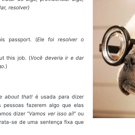
ar, resolver)
is passport. (
Ele foi resolver o
 this job. (
Você deveria ir e dar
o.
)
ee about that!
é usada para dizer
 pessoas fazerem algo que elas
mos dizer “
Vamos ver isso aí!
” ou
Trata-se de uma sentença fixa que