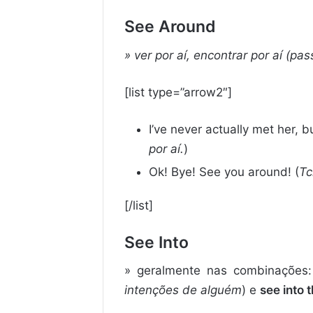
See Around
» ver por aí, encontrar por aí (p
[list type=”arrow2″]
I’ve never actually met her, b
por aí.
)
Ok! Bye! See you around! (
Tc
[/list]
See Into
» geralmente nas combinações
intenções de alguém
) e
see into 