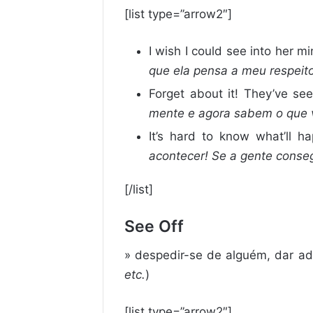
[list type=”arrow2″]
I wish I could see into her m
que ela pensa a meu respeito
Forget about it! They’ve s
mente e agora sabem o que v
It’s hard to know what’ll h
acontecer! Se a gente consegu
[/list]
See Off
» despedir-se de alguém, dar ad
etc.
)
[list type=”arrow2″]