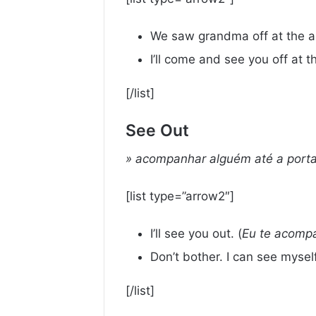
We saw grandma off at the ai
I’ll come and see you off at t
[/list]
See Out
» acompanhar alguém até a porta
[list type=”arrow2″]
I’ll see you out. (
Eu te acompa
Don’t bother. I can see myself
[/list]