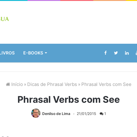
LIVROS
E-BOOKS
Início
»
Dicas de Phrasal Verbs
»
Phrasal Verbs com See
Phrasal Verbs com See
Denilso de Lima
21/01/2015
1