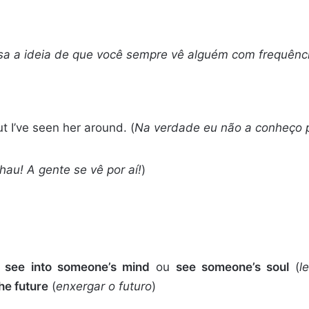
assa a ideia de que você sempre vê alguém com frequênci
ut I’ve seen her around. (
Na verdade eu não a conheço 
hau! A gente se vê por aí!
)
:
see into someone’s mind
ou
see someone’s soul
(
l
the future
(
enxergar o futuro
)