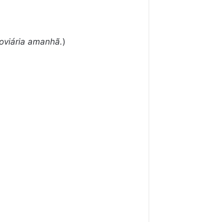
oviária amanhã.
)