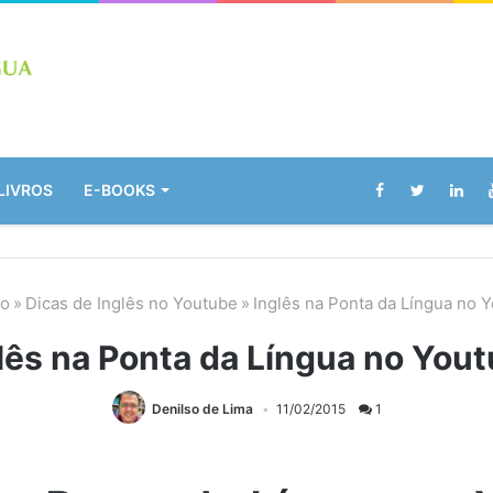
LIVROS
E-BOOKS
io
»
Dicas de Inglês no Youtube
»
Inglês na Ponta da Língua no 
lês na Ponta da Língua no You
Denilso de Lima
11/02/2015
1