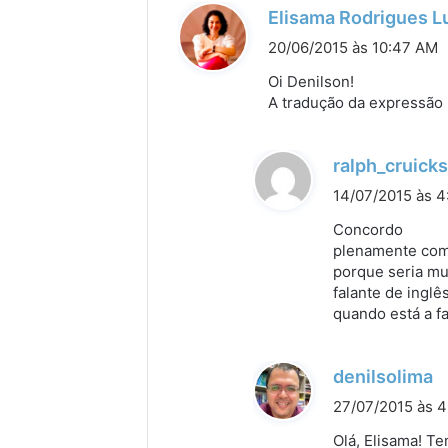
Elisama Rodrigues L
20/06/2015 às 10:47 AM
Oi Denilson!
A tradução da expressão 
ralph_cruic
14/07/2015 às 
Concordo
plenamente com 
porque seria mui
falante de inglês
quando está a fa
d
denilsolima
i
27/07/2015 às 
s
Olá, Elisama! T