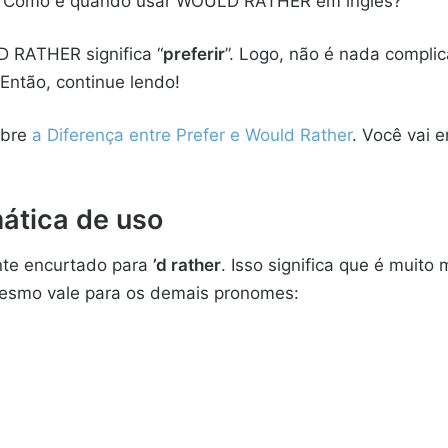
? Como e quando usar WOULD RATHER em inglês?
 RATHER significa “
preferir
”. Logo, não é nada compli
Então, continue lendo!
obre
a Diferença entre Prefer e Would Rather
. Você vai 
mática de uso
nte encurtado para
’d rather
. Isso significa que é mui
esmo vale para os demais pronomes: