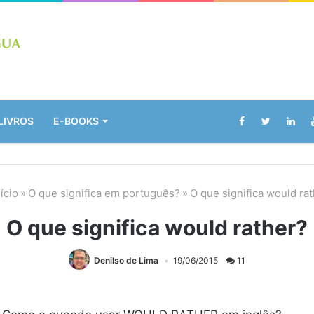
LIVROS
E-BOOKS
ício
»
O que significa em português?
»
O que significa would ra
O que significa would rather?
Denilso de Lima
19/06/2015
11