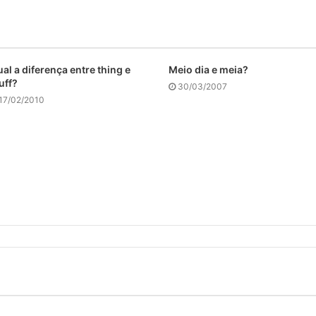
al a diferença entre thing e
Meio dia e meia?
uff?
30/03/2007
17/02/2010