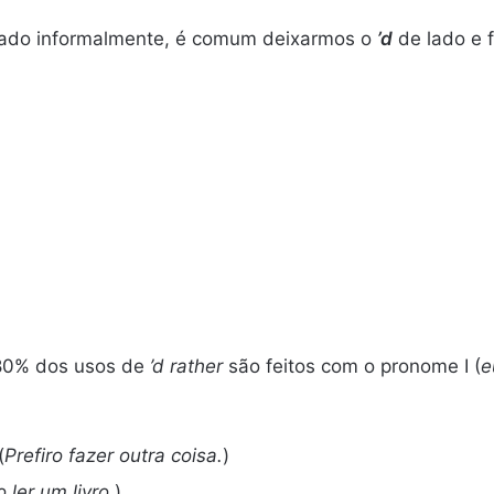
falado informalmente, é comum deixarmos o
’d
de lado e 
 80% dos usos de
’d rather
são feitos com o pronome I (
e
(
Prefiro fazer outra coisa.
)
o ler um livro.
)