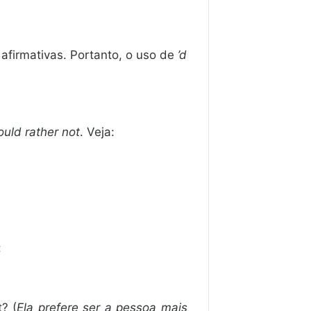
afirmativas. Portanto, o uso de
’d
uld rather not
. Veja:
:
? (
Ela prefere ser a pessoa mais