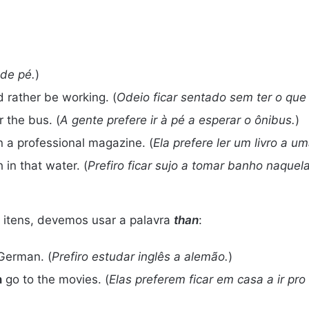
 de pé.
)
’d rather be working. (
Odeio ficar sentado sem ter o que 
r the bus. (
A gente prefere ir à pé a esperar o ônibus.
)
n a professional magazine. (
Ela prefere ler um livro a u
 in that water. (
Prefiro ficar sujo a tomar banho naquel
s itens, devemos usar a palavra
than
:
erman. (
Prefiro estudar inglês a alemão.
)
n
go to the movies. (
Elas preferem ficar em casa a ir pro