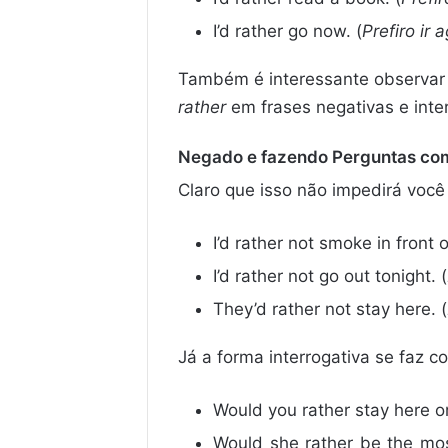
I’d rather go now. (
Prefiro ir 
Também é interessante observar
rather
em frases negativas e int
Negado e fazendo Perguntas 
Claro que isso não impedirá voc
I’d rather not smoke in front 
I’d rather not go out tonight. (
They’d rather not stay here. (
Já a forma interrogativa se faz 
Would you rather stay here o
Would she rather be the most