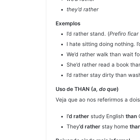
they’d rather
Exemplos
I’d rather stand. (
Prefiro ficar
I hate sitting doing nothing. I
We’d rather walk than wait fo
She’d rather read a book tha
I’d rather stay dirty than wash
Uso de THAN (
a, do que
)
Veja que ao nos referirmos a doi
I
’d rather
study English
than
G
They
’d rather
stay home
tha