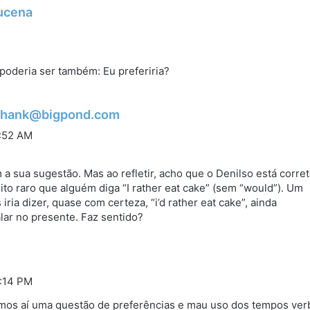
d
ucena
i
s
s
poderia ser também: Eu preferiria?
e
:
d
kshank@bigpond.com
i
4:52 AM
s
s
a sua sugestão. Mas ao refletir, acho que o Denilso está corre
to raro que alguém diga “I rather eat cake” (sem “would”). Um
e
 iria dizer, quase com certeza, “i’d rather eat cake”, ainda
:
lar no presente. Faz sentido?
4:14 PM
emos aí uma questão de preferências e mau uso dos tempos ver