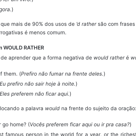
agora.
)
 que mais de 90% dos usos de
’d rather
são com frases 
errogativas é menos comum.
com WOULD RATHER
ê de aprender que a forma negativa de
would rather
é
wo
of them. (
Prefiro não fumar na frente deles.
)
Eu prefiro não sair hoje à noite.
)
Eles preferem não ficar aqui.
)
colocando a palavra
would
na frente do sujeito da oração
r go home? (
Vocês preferem ficar aqui ou ir pra casa?
)
 famous person in the world for a year, or the richest