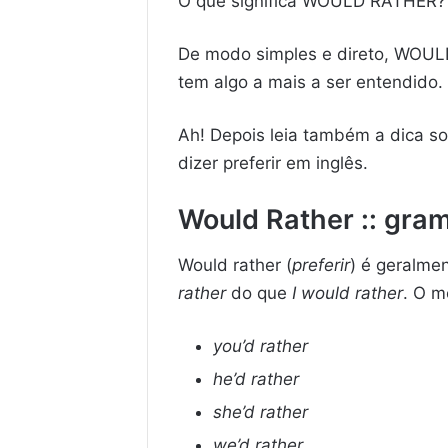
O que significa WOULD RATHER
De modo simples e direto, WOULD
tem algo a mais a ser entendido. 
Ah! Depois leia também a dica s
dizer preferir em inglês.
Would Rather :: gra
Would rather (
preferir
) é geralme
rather
do que
I would rather
. O m
you’d rather
he’d rather
she’d rather
we’d rather