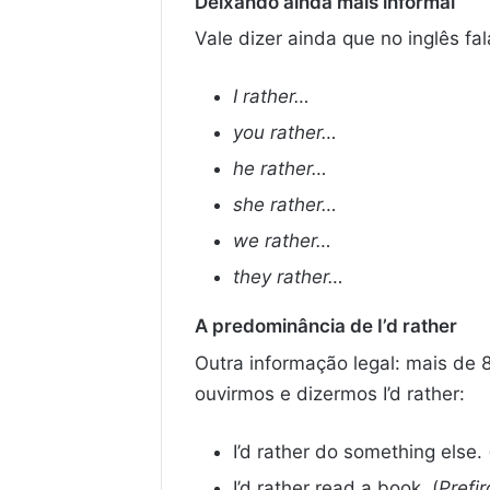
Deixando ainda mais informal
Vale dizer ainda que no inglês 
I rather…
you rather…
he rather…
she rather…
we rather…
they rather…
A predominância de I’d rather
Outra informação legal: mais de
ouvirmos e dizermos I’d rather:
I’d rather do something else. 
I’d rather read a book. (
Prefir