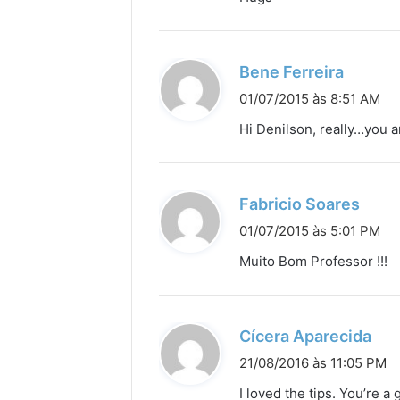
:
d
Bene Ferreira
i
01/07/2015 às 8:51 AM
s
Hi Denilson, really…you a
s
e
:
d
Fabricio Soares
i
01/07/2015 às 5:01 PM
s
Muito Bom Professor !!!
s
e
:
d
Cícera Aparecida
i
21/08/2016 às 11:05 PM
s
I loved the tips. You’re a 