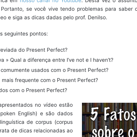
dica em
nosso canal no Youtube
. Desta vez o assu
rtanto, se você vive tendo problemas para saber 
eo e siga as dicas dadas pelo prof. Denilso.
os seguintes pontos:
eviada do Present Perfect?
 » Qual a diferença entre I’ve not e I haven’t?
s comumente usados com o Present Perfect?
va mais frequente com o Present Perfect?
dos com o Present Perfect?
apresentados no vídeo estão
(spoken English) e são dados
inguística de corpus (corpus
 trata de dicas relacionadas ao