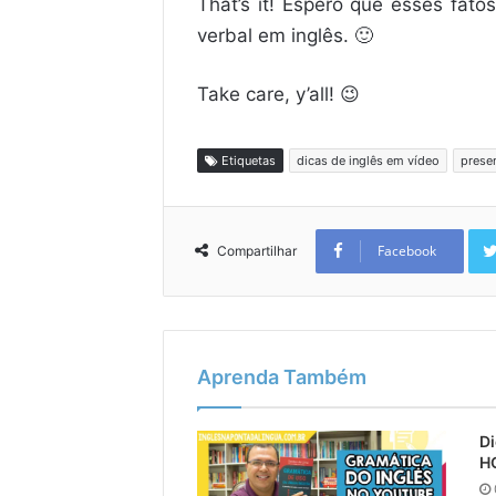
That’s it! Espero que esses fa
verbal em inglês. 🙂
Take care, y’all! 😉
Etiquetas
dicas de inglês em vídeo
presen
Facebook
Compartilhar
Aprenda Também
Di
H