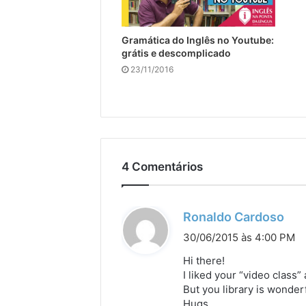
Gramática do Inglês no Youtube:
grátis e descomplicado
23/11/2016
4 Comentários
d
Ronaldo Cardoso
i
30/06/2015 às 4:00 PM
s
Hi there!
s
I liked your “video class” a
But you library is wonderf
e
Hugs