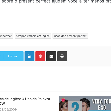
tos sobre o present perfect ajudem você a ter menos 
t perfect
tempos verbais em inglês
usos dos present perfect
Linkedin
Pinterest
Compartilhar via e-mail
Imprimir
Twitter
ca de Inglês: O Uso da Palavra
OW
03/05/2009