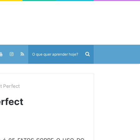
t Perfect
rfect