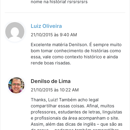
nome na história! rsrsrsrsrs
:
d
Luiz Oliveira
i
21/10/2015 às 9:40 AM
s
Excelente matéria Denilson. É sempre muito
s
bom tomar conhecimento de histórias como
essa, vale como contexto histórico e ainda
e
rende boas risadas.
:
d
Denilso de Lima
i
21/10/2015 às 10:22 AM
s
Thanks, Luiz! Também acho legal
s
compartilhar essas coisas. Afinal, muitos
professores, estudantes de letras, linguistas
e
e profissionais da área acompanham o site.
:
Assim, além das dicas de inglês – que são as