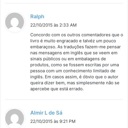
d
Ralph
i
22/10/2015 às 2:33 AM
s
Concordo com os outros comentadores que o
s
livro é muito engracado e talvéz um pouco
embaraçoso. As traduções fazem-me pensar
e
nas mensagens em inglês que se veem em
:
sinais públicos ou em embalagens de
produtos, como se fossem escritas por uma
pessoa com um conhecimento limitado de
inglês. Em casos assim, é óbvio que o autor
queira dizer bem, mas simplesmente não se
apercebe que está errado.
d
Almir L de Sá
i
22/10/2015 às 9:21 PM
s