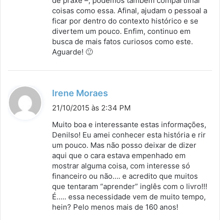
de praxe –, podemos também compartilhar
coisas como essa. Afinal, ajudam o pessoal a
ficar por dentro do contexto histórico e se
divertem um pouco. Enfim, continuo em
busca de mais fatos curiosos como este.
Aguarde! 🙂
d
Irene Moraes
i
21/10/2015 às 2:34 PM
s
Muito boa e interessante estas informações,
s
Denilso! Eu amei conhecer esta história e rir
um pouco. Mas não posso deixar de dizer
e
aqui que o cara estava empenhado em
:
mostrar alguma coisa, com interesse só
financeiro ou não…. e acredito que muitos
que tentaram “aprender” inglês com o livro!!!
É….. essa necessidade vem de muito tempo,
hein? Pelo menos mais de 160 anos!