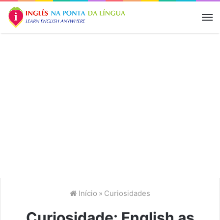
M
Início
»
Curiosidades
Curiosidade: English as