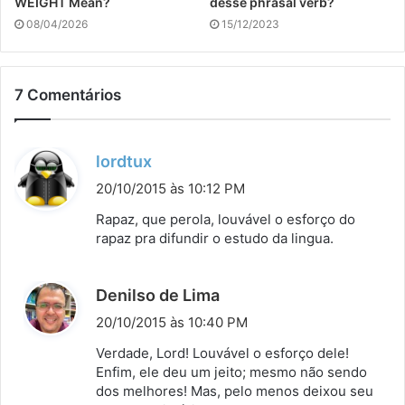
WEIGHT Mean?
desse phrasal verb?
08/04/2026
15/12/2023
7 Comentários
d
lordtux
i
20/10/2015 às 10:12 PM
s
Rapaz, que perola, louvável o esforço do
s
rapaz pra difundir o estudo da lingua.
e
:
d
Denilso de Lima
i
20/10/2015 às 10:40 PM
s
Verdade, Lord! Louvável o esforço dele!
s
Enfim, ele deu um jeito; mesmo não sendo
dos melhores! Mas, pelo menos deixou seu
e