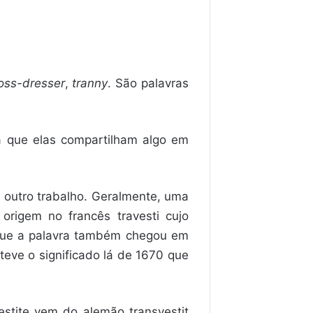
oss-dresser
,
tranny
. São palavras
á que elas compartilham algo em
m outro trabalho. Geralmente, uma
 origem no francês travesti cujo
s que a palavra também chegou em
teve o significado lá de 1670 que
estite vem do alemão transvestit