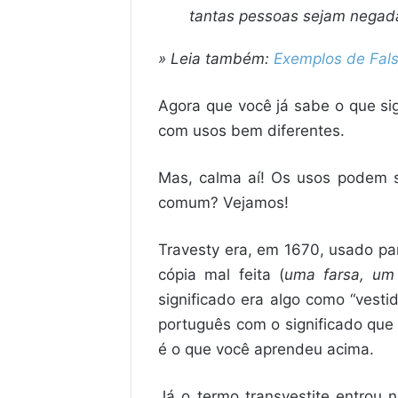
tantas pessoas sejam negadas
» Leia também:
Exemplos de Fal
Agora que você já sabe o que si
com usos bem diferentes.
Mas, calma aí! Os usos podem s
comum? Vejamos!
Travesty era, em 1670, usado par
cópia mal feita (
uma farsa, um
significado era algo como “vest
português com o significado que 
é o que você aprendeu acima.
Já o termo transvestite entrou n