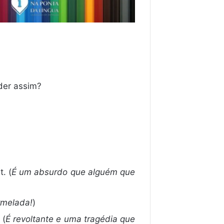
nder assim?
t. (
É um absurdo que alguém que
rmelada!
)
 (
É revoltante e uma tragédia que