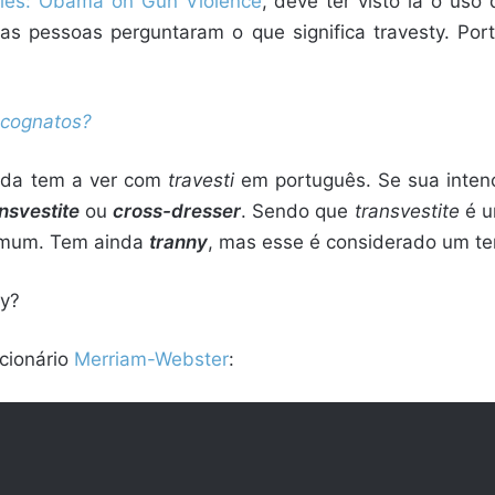
glês: Obama on Gun Violence
, deve ter visto lá o uso 
tas pessoas perguntaram o que significa travesty. Po
 cognatos?
da tem a ver com
travesti
em português. Se sua intenç
nsvestite
ou
cross-dresser
. Sendo que
transvestite
é u
mum. Tem ainda
tranny
, mas esse é considerado um te
ty?
cionário
Merriam-Webster
: