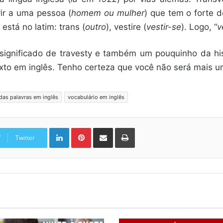
ir a uma pessoa (
homem ou mulher
) que tem o forte 
está no latim: trans (
outro
), vestire (
vestir-se
). Logo, “
v
significado de travesty e também um pouquinho da hi
exto em inglês. Tenho certeza que você não será mais 
das palavras em inglês
vocabulário em inglês
Linkedin
Pinterest
Compartilhar via e-mail
Imprimir
Twitter