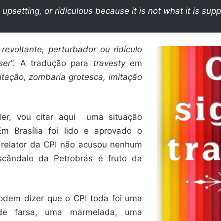
 upsetting, or ridiculous because it is not what it is su
revoltante, perturbador ou ridículo
ser
”. A tradução para
travesty
em
itação, zombaria grotesca, imitação
der, vou citar aqui uma situação
 Em Brasília foi lido e aprovado o
O relator da CPI não acusou nenhum
escândalo da Petrobrás é fruto da
odem dizer que o CPI toda foi uma
de farsa, uma marmelada, uma