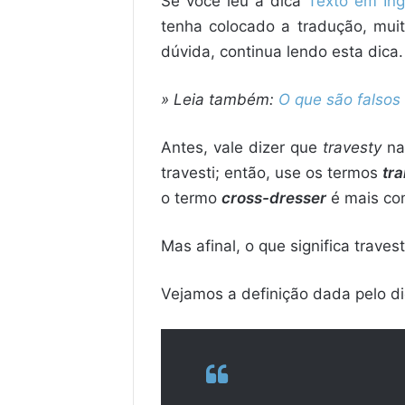
Se você leu a dica
Texto em In
tenha colocado a tradução, mui
dúvida, continua lendo esta dica.
» Leia também:
O que são falsos
Antes, vale dizer que
travesty
na
travesti; então, use os termos
tra
o termo
cross-dresser
é mais co
Mas afinal, o que significa traves
Vejamos a definição dada pelo di