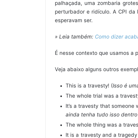
palhaçada, uma zombaria grotesca
perturbador e ridículo. A CPI da
esperavam ser.
» Leia também:
Como dizer acaba
É nesse contexto que usamos a pa
Veja abaixo alguns outros exempl
This is a travesty! (
Isso é uma
The whole trial was a travesty
It’s a travesty that someone w
ainda tenha tudo isso dentro
The whole thing was a traves
It is a travesty and a traged