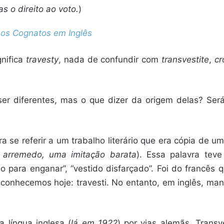
 o direito ao voto.
)
sos Cognatos em Inglês
gnifica
travesty
, nada de confundir com
transvestite
,
cr
er diferentes, mas o que dizer da origem delas? Ser
a se referir a um trabalho literário que era cópia de u
 arremedo, uma imitação barata
). Essa palavra teve
ido para enganar”, “vestido disfarçado”. Foi do francê
conhecemos hoje: travesti. No entanto, em inglês, man
a língua inglesa (
lá em 1922
) por vias alemãs. Transv