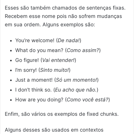
Esses são também chamados de sentenças fixas.
Recebem esse nome pois não sofrem mudanças
em sua ordem. Alguns exemplos são:
You’re welcome! (
De nada!
)
What do you mean? (
Como assim?
)
Go figure! (
Vai entender!
)
I’m sorry! (
Sinto muito!
)
Just a moment! (
Só um momento!
)
I don’t think so. (
Eu acho que não.
)
How are you doing? (
Como você está?
)
Enfim, são vários os exemplos de fixed chunks.
Alguns desses são usados em contextos