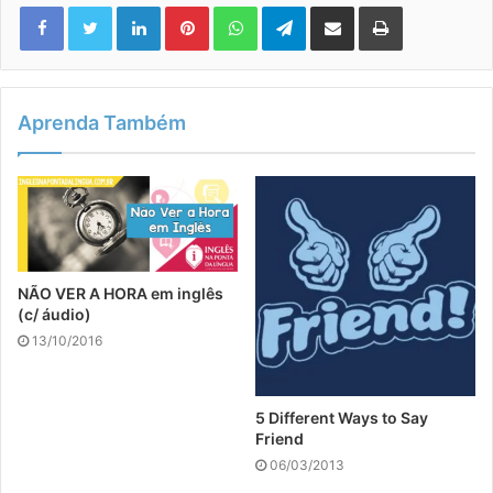
Linkedin
Pinterest
WhatsApp
Telegram
Compartilhar via e-mail
Imprimir
Aprenda Também
NÃO VER A HORA em inglês
(c/ áudio)
13/10/2016
5 Different Ways to Say
Friend
06/03/2013