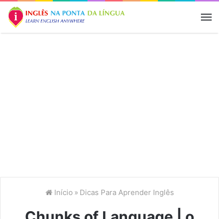
M
Início
»
Dicas Para Aprender Inglês
Chunks of Language | o