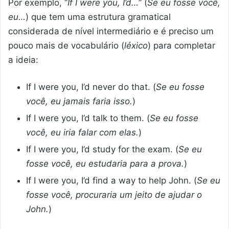
Por exemplo, “
If I were you, I’d…
” (
Se eu fosse você,
eu…
) que tem uma estrutura gramatical
considerada de nível intermediário e é preciso um
pouco mais de vocabulário (
léxico
) para completar
a ideia:
If I were you, I’d never do that. (
Se eu fosse
você, eu jamais faria isso.
)
If I were you, I’d talk to them. (
Se eu fosse
você, eu iria falar com elas.
)
If I were you, I’d study for the exam. (
Se eu
fosse você, eu estudaria para a prova.
)
If I were you, I’d find a way to help John. (
Se eu
fosse você, procuraria um jeito de ajudar o
John.
)