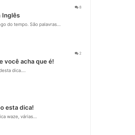
8
 Inglês
ongo do tempo. São palavras…
2
e você acha que é!
desta dica.…
o esta dica!
ica waze, várias…