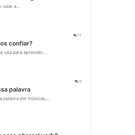
. usar a…
11
os confiar?
te usa para aprender…
9
sa palavra
sa palavra em músicas,…