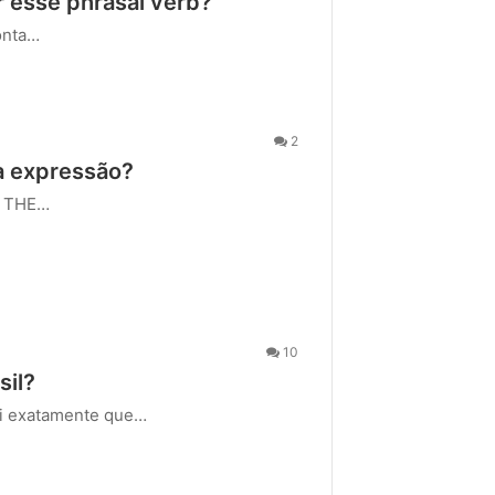
 esse phrasal verb?
onta…
2
a expressão?
E THE…
10
sil?
oi exatamente que…