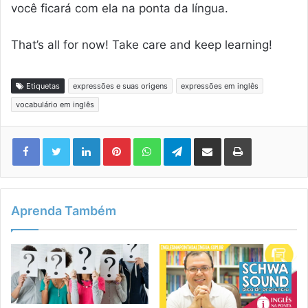
você ficará com ela na ponta da língua.
That’s all for now! Take care and keep learning!
Etiquetas
expressões e suas origens
expressões em inglês
vocabulário em inglês
Linkedin
Pinterest
WhatsApp
Telegram
Compartilhar via e-mail
Imprimir
Aprenda Também