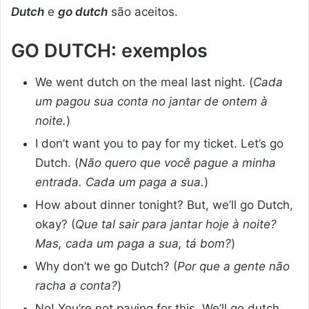
Dutch
e
go dutch
são aceitos.
GO DUTCH: exemplos
We went dutch on the meal last night. (
Cada
um pagou sua conta no jantar de ontem à
noite.
)
I don’t want you to pay for my ticket. Let’s go
Dutch. (
Não quero que você pague a minha
entrada. Cada um paga a sua.
)
How about dinner tonight? But, we’ll go Dutch,
okay? (
Que tal sair para jantar hoje à noite?
Mas, cada um paga a sua, tá bom?
)
Why don’t we go Dutch? (
Por que a gente não
racha a conta?
)
No! You’re not paying for this. We’ll go dutch.