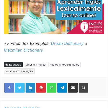
» Fontes dos Exemplos:
Urban Dictionary
e
Macmilan Dictionary
Etiquetas
gírias em inglês
neologismos em inglês
vocabulário em inglês
Linkedin
Pinterest
WhatsApp
Telegram
Compartilhar via e-mail
Imprimir