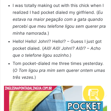
I was totally making out with this chick when I
realized I had pocket dialed my girlfriend. (
Eu
estava na maior pegação com a gata quando
percebi que meu telefone ligou sem querer pra
minha namorada.
)
Hello! Hello! John!? Hello!? – Guess I just got
pocket dialed. (
Alô! Alô! John!? Alô!? – Acho
que o telefone ligou sozinho.
)
Tom pocket-dialed me three times yesterday.
(
O Tom ligou pra mim sem querer ontem umas
três vezes.
)