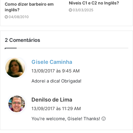
Níveis C1 e C2 no Inglês?
Como dizer barbeiro em
inglês?
03/03/2025
04/08/2010
2 Comentários
d
Gisele Caminha
i
13/09/2017 às 9:45 AM
s
Adorei a dica! Obrigada!
s
e
d
Denilso de Lima
:
i
13/09/2017 às 11:29 AM
s
You’re welcome, Gisele! Thanks! 🙂
s
e