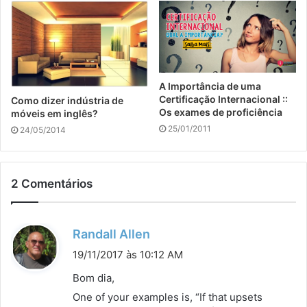
A Importância de uma
Certificação Internacional ::
Como dizer indústria de
Os exames de proficiência
móveis em inglês?
25/01/2011
24/05/2014
2 Comentários
d
Randall Allen
i
19/11/2017 às 10:12 AM
s
Bom dia,
s
One of your examples is, “If that upsets
e