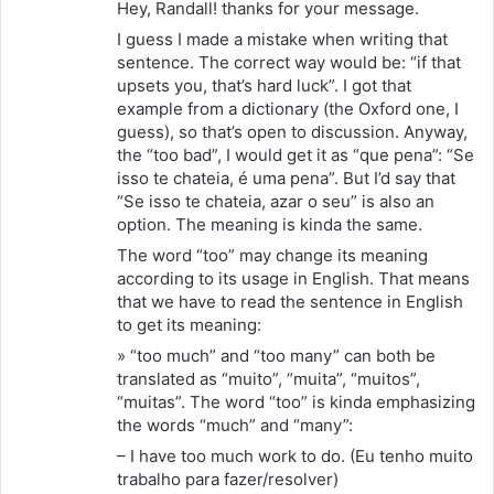
Hey, Randall! thanks for your message.
s
I guess I made a mistake when writing that
e
sentence. The correct way would be: “if that
:
upsets you, that’s hard luck”. I got that
example from a dictionary (the Oxford one, I
guess), so that’s open to discussion. Anyway,
the “too bad”, I would get it as “que pena”: “Se
isso te chateia, é uma pena”. But I’d say that
“Se isso te chateia, azar o seu” is also an
option. The meaning is kinda the same.
The word “too” may change its meaning
according to its usage in English. That means
that we have to read the sentence in English
to get its meaning:
» “too much” and “too many” can both be
translated as “muito”, “muita”, “muitos”,
“muitas”. The word “too” is kinda emphasizing
the words “much” and “many”:
– I have too much work to do. (Eu tenho muito
trabalho para fazer/resolver)