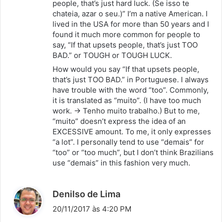
people, that’s just hard luck. (Se isso te
:
chateia, azar o seu.)” I’m a native American. I
lived in the USA for more than 50 years and I
found it much more common for people to
say, “If that upsets people, that’s just TOO
BAD.” or TOUGH or TOUGH LUCK.
How would you say “If that upsets people,
that’s just TOO BAD.” in Portuguese. I always
have trouble with the word “too”. Commonly,
it is translated as “muito”. (I have too much
work. -> Tenho muito trabalho.) But to me,
“muito” doesn’t express the idea of an
EXCESSIVE amount. To me, it only expresses
“a lot”. I personally tend to use “demais” for
“too” or “too much”, but I don’t think Brazilians
use “demais” in this fashion very much.
d
Denilso de Lima
i
20/11/2017 às 4:20 PM
s