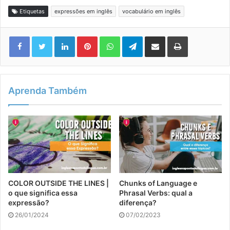
Etiquetas
expressões em inglês
vocabulário em inglês
Linkedin
Pinterest
WhatsApp
Telegram
Compartilhar via e-mail
Imprimir
Aprenda Também
COLOR OUTSIDE THE LINES |
Chunks of Language e
o que significa essa
Phrasal Verbs: qual a
expressão?
diferença?
26/01/2024
07/02/2023