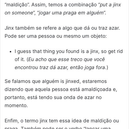
“maldição”. Assim, temos a combinação “
put a jinx
on someone
”, “
jogar uma praga em alguém
”.
Jinx também se refere a algo que dá ou traz azar.
Pode ser uma pessoa ou mesmo um objeto:
I guess that thing you found is a jinx, so get rid
of it. (
Eu acho que esse treco que você
encontrou traz dá azar, então joga fora.
)
Se falamos que alguém is jinxed, estaremos
dizendo que aquela pessoa está amaldiçoada e,
portanto, está tendo sua onda de azar no
momento.
Enfim, o termo jinx tem essa idea de maldição ou
praga. Também pode ser o verbo “lançar uma