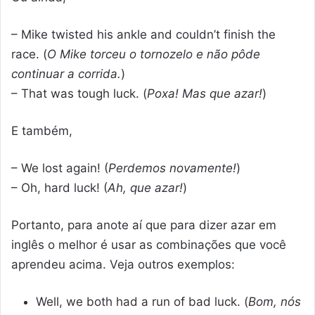
– Mike twisted his ankle and couldn’t finish the
race. (
O Mike torceu o tornozelo e não pôde
continuar a corrida.
)
– That was tough luck. (
Poxa! Mas que azar!
)
E também,
– We lost again! (
Perdemos novamente!
)
– Oh, hard luck! (
Ah, que azar!
)
Portanto, para anote aí que para dizer azar em
inglês o melhor é usar as combinações que você
aprendeu acima. Veja outros exemplos:
Well, we both had a run of bad luck. (
Bom, nós