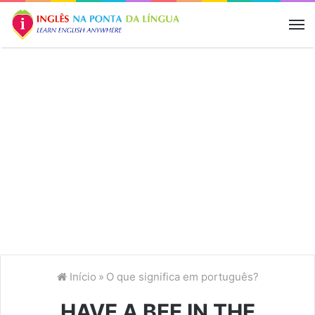
M
Início
»
O que significa em português?
HAVE A BEE IN THE