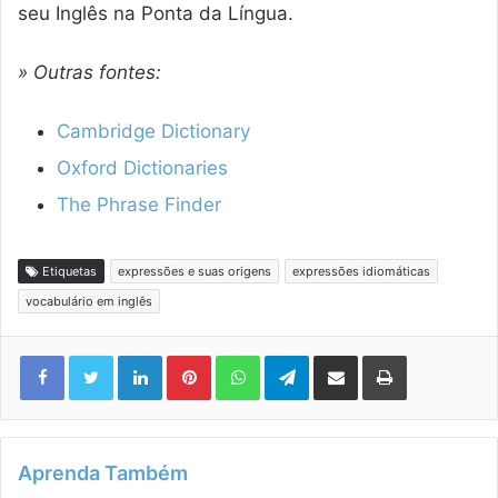
seu Inglês na Ponta da Língua.
» Outras fontes:
Cambridge Dictionary
Oxford Dictionaries
The Phrase Finder
Etiquetas
expressões e suas origens
expressões idiomáticas
vocabulário em inglês
Linkedin
Pinterest
WhatsApp
Telegram
Compartilhar via e-mail
Imprimir
Aprenda Também