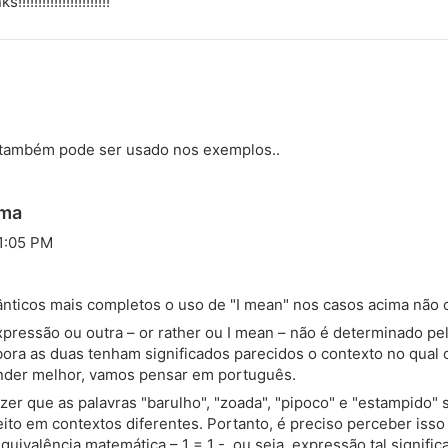
!!!!!!!!!!!!!!!!!!
" também pode ser usado nos exemplos..
d
ima
i
1:05 PM
s
s
ticos mais completos o uso de "I mean" nos casos acima não 
e
pressão ou outra – or rather ou I mean – não é determinado pe
:
ora as duas tenham significados parecidos o contexto no qual 
ender melhor, vamos pensar em português.
er que as palavras "barulho", "zoada", "pipoco" e "estampido" 
feito em contextos diferentes. Portanto, é preciso perceber is
equivalência matemática – 1 = 1 -, ou seja, expressão tal signifi