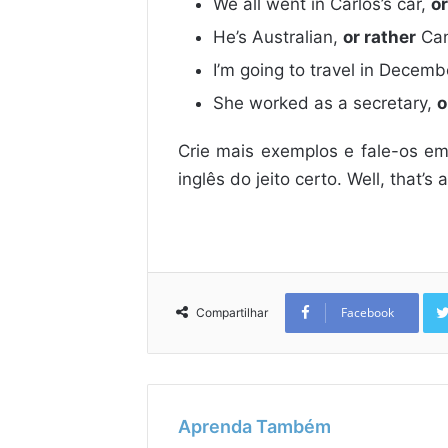
We all went in Carlos’s car,
or
He’s Australian,
or rather
Can
I’m going to travel in Decemb
She worked as a secretary,
o
Crie mais exemplos e fale-os e
inglês do jeito certo. Well, that’
Facebook
Compartilhar
Aprenda Também