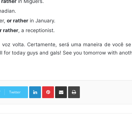
 rather
in Miguel’s.
adian.
er,
or rather
in January.
r rather
, a receptionist.
m voz volta. Certamente, será uma maneira de você se
s all for today guys and gals! See you tomorrow with anoth
Linkedin
Pinterest
Compartilhar via e-mail
Imprimir
Twitter