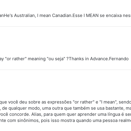
anHe's Australian, I mean Canadian.Esse I MEAN se encaixa ne
say "or rather" meaning "ou seja" ?Thanks in Advance.Fernando
 que você deu sobre as expressões "or rather" e "I mean", sendo
de qualquer modo, uma outra que também se usa bastante, mas 
você concorde. Alias, para quem quer aprender uma língua é s
nte com sinônimos, pois isso mostra quando uma pessoa realm