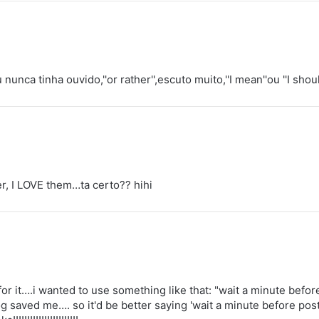
nunca tinha ouvido,''or rather'',escuto muito,''I mean''ou ''I shou
ther, I LOVE them…ta certo?? hihi
or it….i wanted to use something like that: "wait a minute before
saved me…. so it'd be better saying 'wait a minute before post