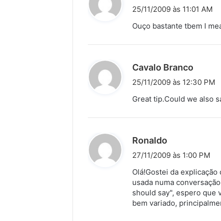
i
25/11/2009 às 11:01 AM
s
Ouço bastante tbem I me
s
e
:
d
Cavalo Branco
i
25/11/2009 às 12:30 PM
s
Great tip.Could we also 
s
e
:
d
Ronaldo
i
27/11/2009 às 1:00 PM
s
Olá!Gostei da explicação
s
usada numa conversação, 
should say", espero que 
e
bem variado, principalme
: