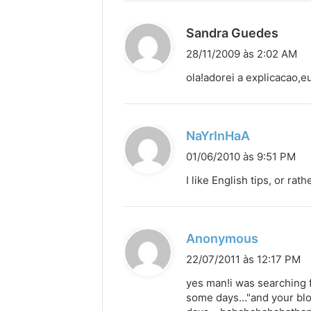
d
Sandra Guedes
i
28/11/2009 às 2:02 AM
s
ola!adorei a explicacao,eu 
s
e
:
d
NaYrInHaA
i
01/06/2010 às 9:51 PM
s
I like English tips, or ra
s
e
:
d
Anonymous
i
22/07/2011 às 12:17 PM
s
yes man!i was searching f
s
some days…"and your blog 