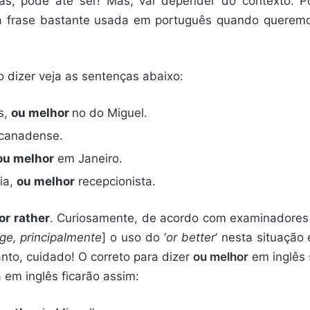
iás, pode até ser! Mas, vai depender do contexto. 
ma frase bastante usada em português quando queremo
 dizer veja as sentenças abaixo:
s,
ou melhor
no do Miguel.
canadense.
ou melhor
em Janeiro.
ia,
ou melhor
recepcionista.
or rather
. Curiosamente, de acordo com examinadore
e, principalmente
] o uso do ‘
or better
‘ nesta situação
nto, cuidado! O correto para dizer
ou melhor
em inglês
 em inglês ficarão assim: