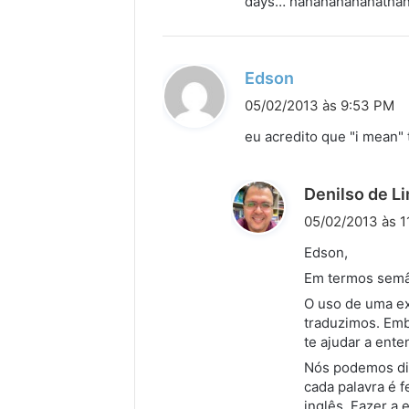
days… hahahahahahathanks!!!!!
e
:
d
Edson
i
05/02/2013 às 9:53 PM
s
eu acredito que "i mean
s
e
Denilso de L
:
05/02/2013 às 1
Edson,
Em termos semân
O uso de uma ex
traduzimos. Emb
te ajudar a ent
Nós podemos diz
cada palavra é 
inglês. Fazer a 