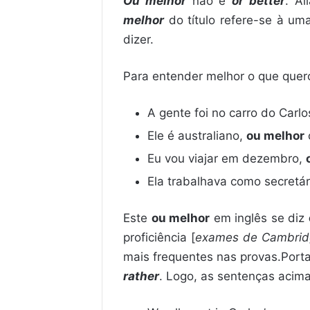
Ou melhor
não é
or better
. Al
melhor
do título refere-se à u
dizer.
Para entender melhor o que quero
A gente foi no carro do Carlo
Ele é australiano,
ou melhor
Eu vou viajar em dezembro,
Ela trabalhava como secretár
Este
ou melhor
em inglês se diz
proficiência [
exames de Cambridg
mais frequentes nas provas.Porta
rather
. Logo, as sentenças acima