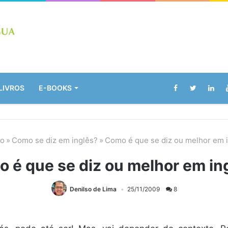
LIVROS
E-BOOKS
io
»
Como se diz em inglês?
»
Como é que se diz ou melhor em 
 é que se diz ou melhor em in
Denilso de Lima
25/11/2009
8