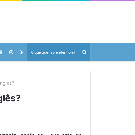
inglês?
glês?