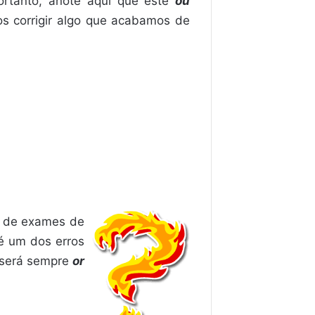
Portanto, anote aqui que este
ou
s corrigir algo que acabamos de
s de exames de
 é um dos erros
 será sempre
or