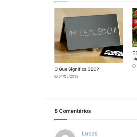
CO
si
O Que Significa CEO?
31/05/2013
8 Comentários
d
Lucas