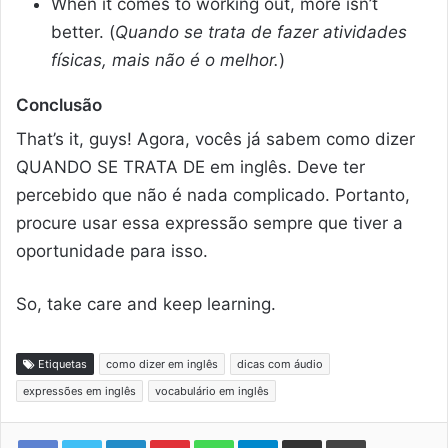
When it comes to working out, more isn’t
better. (
Quando se trata de fazer atividades
físicas, mais não é o melhor.
)
Conclusão
That’s it, guys! Agora, vocês já sabem como dizer
QUANDO SE TRATA DE em inglês. Deve ter
percebido que não é nada complicado. Portanto,
procure usar essa expressão sempre que tiver a
oportunidade para isso.
So, take care and keep learning.
Etiquetas
como dizer em inglês
dicas com áudio
expressões em inglês
vocabulário em inglês
Linkedin
Pinterest
WhatsApp
Telegram
Compartilhar via e-mail
Imprimir