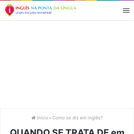
M
Início
»
Como se diz em inglês?
QUANDO SE TRATA DE em