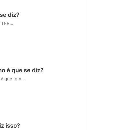
se diz?
r TER…
o é que se diz?
rá que tem…
z isso?