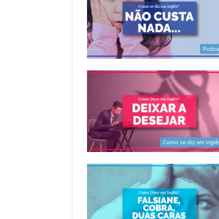
Podca
Como se diz em inglê