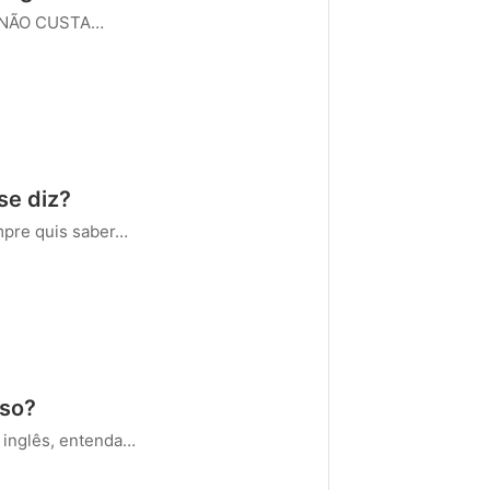
z NÃO CUSTA…
se diz?
pre quis saber…
sso?
 inglês, entenda…