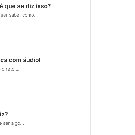
 que se diz isso?
quer saber como…
ica com áudio!
 direto,…
iz?
e ser algo…