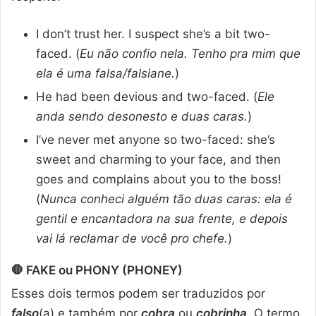
I don’t trust her. I suspect she’s a bit two-
faced. (
Eu não confio nela. Tenho pra mim que
ela é uma falsa/falsiane.
)
He had been devious and two-faced. (
Ele
anda sendo desonesto e duas caras.
)
I’ve never met anyone so two-faced: she’s
sweet and charming to your face, and then
goes and complains about you to the boss!
(
Nunca conheci alguém tão duas caras: ela é
gentil e encantadora na sua frente, e depois
vai lá reclamar de você pro chefe.
)
🛑
FAKE ou PHONY
(PHONEY)
Esses dois termos podem ser traduzidos por
falso
(a) e também por
cobra
ou
cobrinha
. O termo