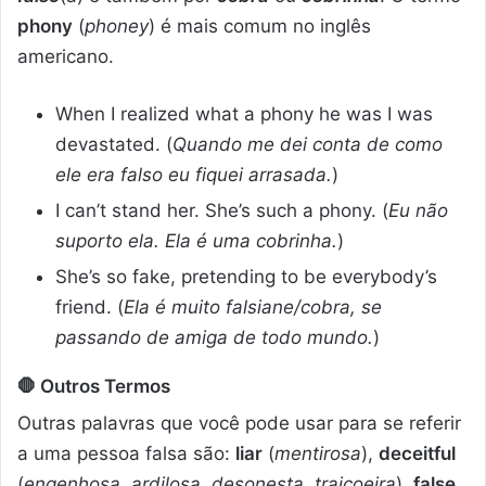
phony
(
phoney
) é mais comum no inglês
americano.
When I realized what a phony he was I was
devastated. (
Quando me dei conta de como
ele era falso eu fiquei arrasada.
)
I can’t stand her. She’s such a phony. (
Eu não
suporto ela. Ela é uma cobrinha.
)
She’s so fake, pretending to be everybody’s
friend. (
Ela é muito falsiane/cobra, se
passando de amiga de todo mundo.
)
🛑 Outros Termos
Outras palavras que você pode usar para se referir
a uma pessoa falsa são:
liar
(
mentirosa
),
deceitful
(
engenhosa, ardilosa, desonesta, traiçoeira
),
false