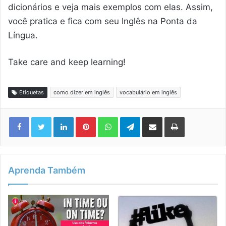
dicionários e veja mais exemplos com elas. Assim,
você pratica e fica com seu Inglês na Ponta da
Língua.
Take care and keep learning!
Etiquetas
como dizer em inglês
vocabulário em inglês
Linkedin
Pinterest
WhatsApp
Telegram
Compartilhar via e-mail
Imprimir
Aprenda Também