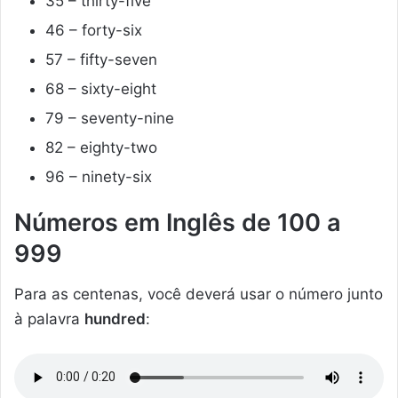
35 – thirty-five
46 – forty-six
57 – fifty-seven
68 – sixty-eight
79 – seventy-nine
82 – eighty-two
96 – ninety-six
Números em Inglês de 100 a
999
Para as centenas, você deverá usar o número junto
à palavra
hundred
: