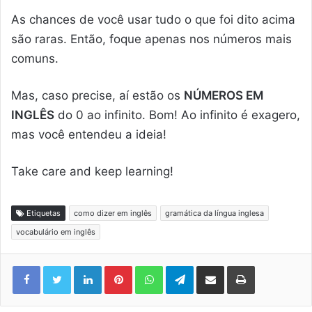
As chances de você usar tudo o que foi dito acima
são raras. Então, foque apenas nos números mais
comuns.
Mas, caso precise, aí estão os
NÚMEROS EM
INGLÊS
do 0 ao infinito. Bom! Ao infinito é exagero,
mas você entendeu a ideia!
Take care and keep learning!
Etiquetas
como dizer em inglês
gramática da língua inglesa
vocabulário em inglês
Linkedin
Pinterest
WhatsApp
Telegram
Compartilhar via e-mail
Imprimir