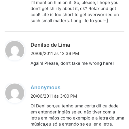
I'll mention him on it. So, please, I hope you
don't get shirty about it, ok? Relax and get
cool! Life is too short to get overworried on
such small matters. Long life to you!=]
d
Denilso de Lima
i
20/06/2011 às 12:39 PM
s
Again! Please, don't take me wrong here!
s
e
:
d
Anonymous
i
20/06/2011 às 3:00 PM
s
Oi Denilson,eu tenho uma certa dificuldade
s
em entender inglês se eu não tiver com a
letra em mãos como exemplo é a letra de uma
e
música,eu só a entendo se eu ler a letra.
: