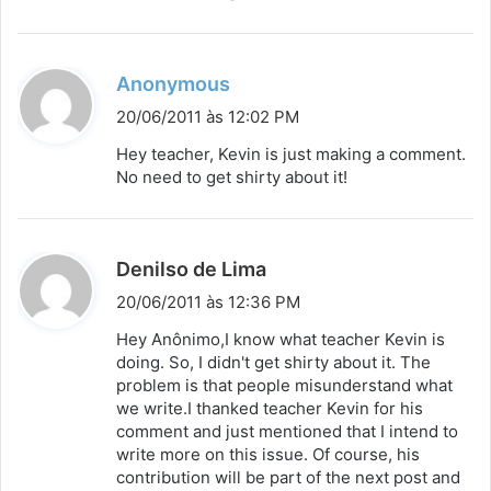
d
Anonymous
i
20/06/2011 às 12:02 PM
s
Hey teacher, Kevin is just making a comment.
s
No need to get shirty about it!
e
:
d
Denilso de Lima
i
20/06/2011 às 12:36 PM
s
Hey Anônimo,I know what teacher Kevin is
s
doing. So, I didn't get shirty about it. The
problem is that people misunderstand what
e
we write.I thanked teacher Kevin for his
:
comment and just mentioned that I intend to
write more on this issue. Of course, his
contribution will be part of the next post and