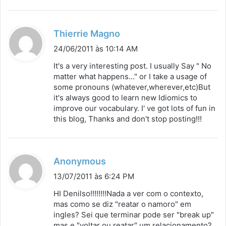
d
Thierrie Magno
i
24/06/2011 às 10:14 AM
s
It's a very interesting post. I usually Say " No
s
matter what happens…" or I take a usage of
some pronouns (whatever,wherever,etc)But
e
it's always good to learn new Idiomics to
:
improve our vocabulary. I' ve got lots of fun in
this blog, Thanks and don't stop posting!!!
d
Anonymous
i
13/07/2011 às 6:24 PM
s
HI Denilso!!!!!!!!Nada a ver com o contexto,
s
mas como se diz "reatar o namoro" em
ingles? Sei que terminar pode ser "break up"
e
mas e "voltar ou reatar" um relacionamento?