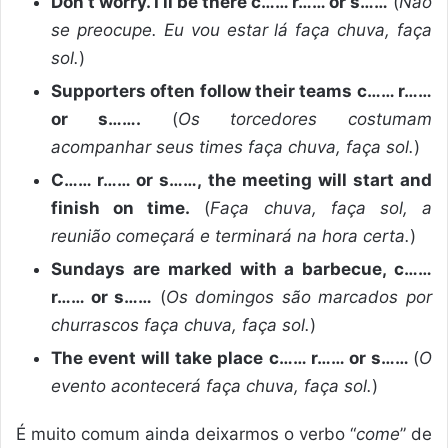
Don’t worry. I’ll be there c…… r…… or s……
(
Não
se preocupe. Eu vou estar lá faça chuva, faça
sol.
)
Supporters often follow their teams c…… r……
or s…….
(
Os torcedores costumam
acompanhar seus times faça chuva, faça sol.
)
C…… r…… or s……, the meeting will start and
finish on time.
(
Faça chuva, faça sol, a
reunião começará e terminará na hora certa.
)
Sundays are marked with a barbecue, c……
r…… or s……
(
Os domingos são marcados por
churrascos faça chuva, faça sol.
)
The event will take place c…… r…… or s……
(
O
evento acontecerá faça chuva, faça sol.
)
É muito comum ainda deixarmos o verbo “
come
” de