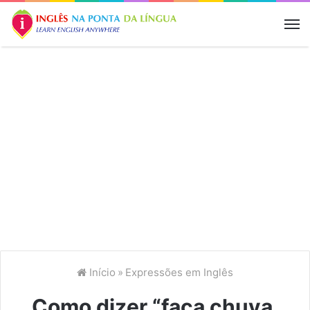
M
Início
»
Expressões em Inglês
Como dizer “faça chuva,