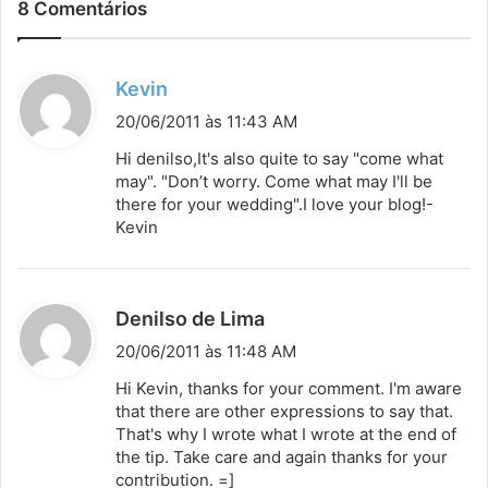
8 Comentários
d
Kevin
i
20/06/2011 às 11:43 AM
s
Hi denilso,It's also quite to say "come what
s
may". "Don’t worry. Come what may I'll be
there for your wedding".I love your blog!-
e
Kevin
:
d
Denilso de Lima
i
20/06/2011 às 11:48 AM
s
Hi Kevin, thanks for your comment. I'm aware
s
that there are other expressions to say that.
That's why I wrote what I wrote at the end of
e
the tip. Take care and again thanks for your
:
contribution. =]