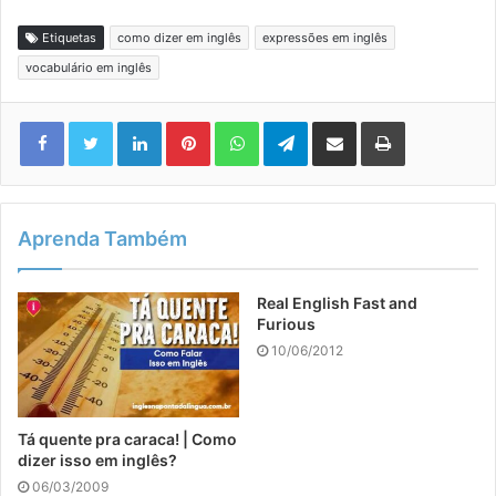
Etiquetas
como dizer em inglês
expressões em inglês
vocabulário em inglês
Linkedin
Pinterest
WhatsApp
Telegram
Compartilhar via e-mail
Imprimir
Aprenda Também
Real English Fast and
Furious
10/06/2012
Tá quente pra caraca! | Como
dizer isso em inglês?
06/03/2009