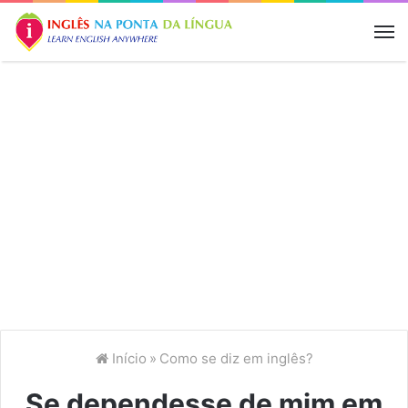
M
Início
»
Como se diz em inglês?
Se dependesse de mim em