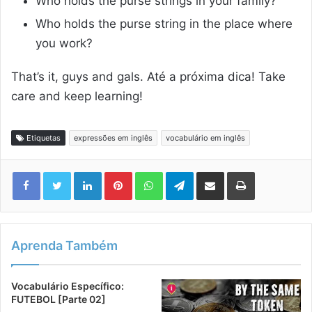
Who holds the purse strings in your family?
Who holds the purse string in the place where
you work?
That’s it, guys and gals. Até a próxima dica! Take
care and keep learning!
Etiquetas
expressões em inglês
vocabulário em inglês
Linkedin
Pinterest
WhatsApp
Telegram
Compartilhar via e-mail
Imprimir
Aprenda Também
Vocabulário Específico:
FUTEBOL [Parte 02]