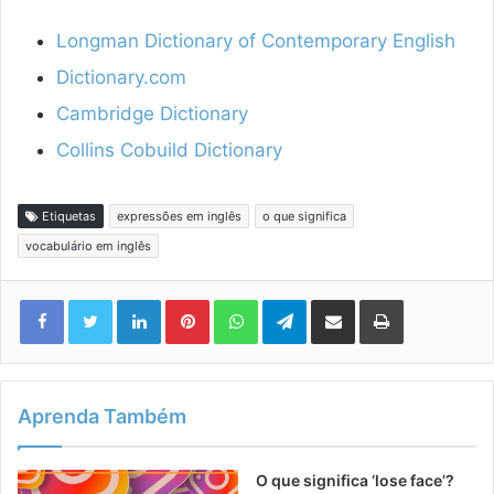
Longman Dictionary of Contemporary English
Dictionary.com
Cambridge Dictionary
Collins Cobuild Dictionary
Etiquetas
expressões em inglês
o que significa
vocabulário em inglês
Linkedin
Pinterest
WhatsApp
Telegram
Compartilhar via e-mail
Imprimir
Aprenda Também
O que significa ‘lose face’?