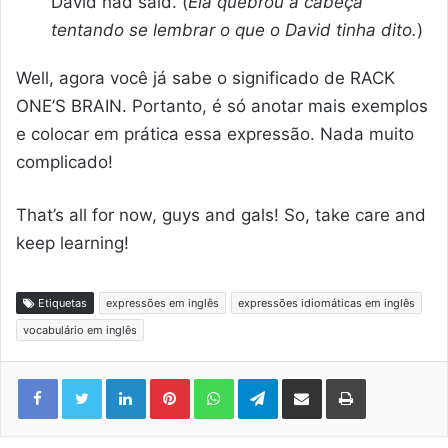
David had said. (
Ela quebrou a cabeça
tentando se lembrar o que o David tinha dito.
)
Well, agora você já sabe o significado de RACK
ONE’S BRAIN. Portanto, é só anotar mais exemplos
e colocar em prática essa expressão. Nada muito
complicado!
That’s all for now, guys and gals! So, take care and
keep learning!
Etiquetas
expressões em inglês
expressões idiomáticas em inglês
vocabulário em inglês
Linkedin
Pinterest
WhatsApp
Telegram
Compartilhar via e-mail
Imprimir