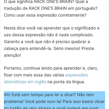
O que significa RACK ONE’S BRAIN? Qual a
tradução de RACK ONE’S BRAIN em português?
Como usar essa expressão corretamente?
Nesta dica você vai aprender que o significado e
uso dessa expressão não é nada complicado.
Garanto a você que não é preciso quebrar a
cabeça para entendê-la. Sério mesmo! Preste
atenção!
Portanto, continue lendo para aprender e, claro,
ficar com mais essa das várias
expressões
idiomáticas em inglês
na ponta da língua.
Ah! Está sem tempo para ler a dica!? Não tem
problema! Você pode ouvi-la! Para isso basta clicar
no botão de
play
abaixo e você poderá me ouvir