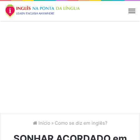
M
Início
»
Como se diz em inglês?
SONHAR ACORDADO em