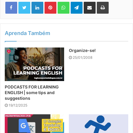
Linkedin
Pinterest
WhatsApp
Telegram
Compartilhar via e-mail
Imprimir
Aprenda Também
Organize-se!
25/01/2008
PODCASTS FOR LEARNING
ENGLISH | some tips and
suggestions
19/12/2025