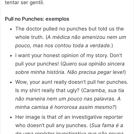
tentar ser gentil.
Pull no Punches: exemplos
The doctor pulled no punches but told us the
whole truth. (
A médica não amenizou nem um
pouco, mas nos contou toda a verdade.
)
I want your honest opinion of my story. Don’t
pull your punches! (
Quero sua opinião sincera
sobre minha história. Não precisa pegar leve!
)
Wow, your aunt really doesn’t pull her punches.
Is my shirt really that ugly? (
Caramba, sua tia
não maneira nem um pouco nas palavras. A
minha camisa é horrorosa assim mesmo?
)
Her image is that of an investigative reporter
who doesn’t pull any punches. (
Sua fama é a
de uma repórter investigativa que não poupa