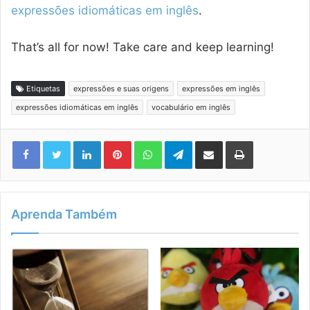
expressões idiomáticas em inglês
.
That’s all for now! Take care and keep learning!
Etiquetas
expressões e suas origens
expressões em inglês
expressões idiomáticas em inglês
vocabulário em inglês
Linkedin
Pinterest
WhatsApp
Telegram
Compartilhar via e-mail
Imprimir
Aprenda Também