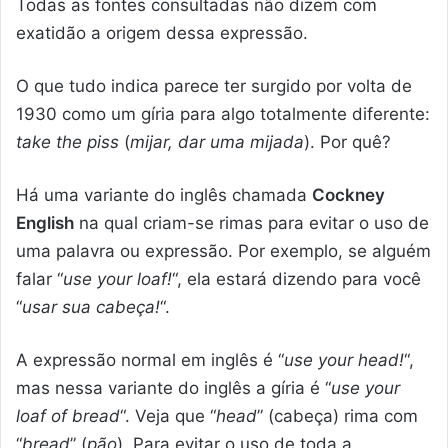
Todas as fontes consultadas não dizem com
exatidão a origem dessa expressão.
O que tudo indica parece ter surgido por volta de
1930 como um gíria para algo totalmente diferente:
take the piss
(
mijar, dar uma mijada
). Por quê?
Há uma variante do inglês chamada
Cockney
English
na qual criam-se rimas para evitar o uso de
uma palavra ou expressão. Por exemplo, se alguém
falar “
use your loaf!
“, ela estará dizendo para você
“
usar sua cabeça!
“.
A expressão normal em inglês é “
use your head!
“,
mas nessa variante do inglês a gíria é “
use your
loaf of bread
“. Veja que “
head
” (cabeça) rima com
“
bread
” (
pão
). Para evitar o uso de toda a