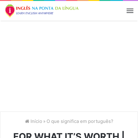
M
Início
»
O que significa em português?
FOR WHAT IT’S WORTH |