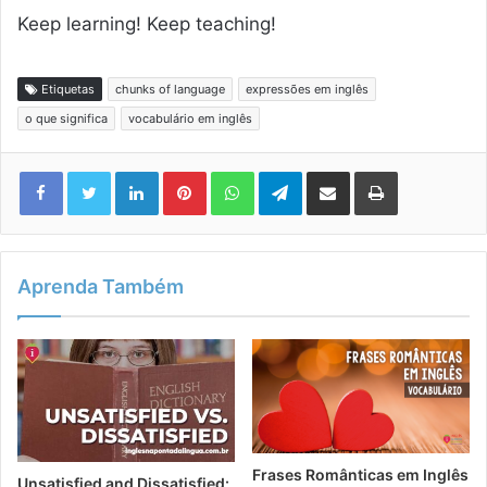
Keep learning! Keep teaching!
Etiquetas
chunks of language
expressões em inglês
o que significa
vocabulário em inglês
Linkedin
Pinterest
WhatsApp
Telegram
Compartilhar via e-mail
Imprimir
Aprenda Também
Frases Românticas em Inglês
Unsatisfied and Dissatisfied: