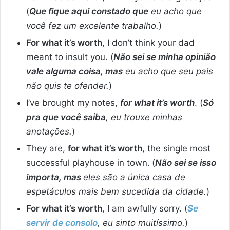
(
Que fique aqui constado que
eu acho que
você fez um excelente trabalho.
)
For what it’s worth
, I don’t think your dad
meant to insult you. (
Não sei se minha opinião
vale alguma coisa, mas
eu acho que seu pais
não quis te ofender.
)
I’ve brought my notes,
for what it’s worth
. (
Só
pra que você saiba
, eu trouxe minhas
anotações.
)
They are,
for what it’s worth
, the single most
successful playhouse in town.
(
Não sei se isso
importa, mas
eles são a única casa de
espetáculos mais bem sucedida da cidade.
)
For what it’s worth
, I am awfully sorry. (
Se
servir de consolo
, eu sinto muitíssimo.
)