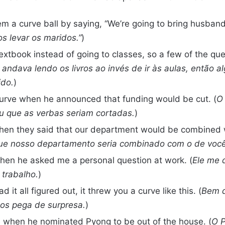
hem a curve ball by saying, “We’re going to bring husband
s levar os maridos.”
)
extbook instead of going to classes, so a few of the que
 andava lendo os livros ao invés de ir às aulas, então 
do.
)
urve when he announced that funding would be cut. (
O
u que as verbas seriam cortadas.
)
hen they said that our department would be combined w
ue nosso departamento seria combinado com o de você
hen he asked me a personal question at work. (
Ele me 
 trabalho.
)
it all figured out, it threw you a curve like this. (
Bem q
nos pega de surpresa.
)
ve when he nominated Pyong to be out of the house. (
O P