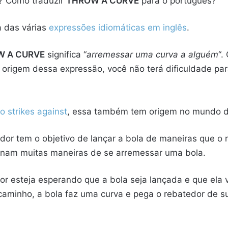
? Como traduzir
THROW A CURVE
para o português?
 das várias
expressões idiomáticas em inglês
.
 A CURVE
significa “
arremessar uma curva a alguém
“.
 origem dessa expressão, você não terá dificuldade para
o strikes against
, essa também tem origem no mundo 
dor tem o objetivo de lançar a bola de maneiras que o 
einam muitas maneiras de se arremessar uma bola.
or esteja esperando que a bola seja lançada e que ela
caminho, a bola faz uma curva e pega o rebatedor de s