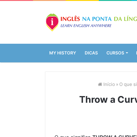
MY HISTORY
DICAS
CURSOS
Início
»
O que s
Throw a Curv