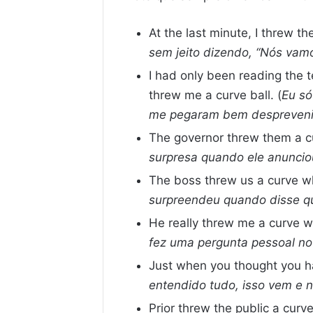
At the last minute, I threw t
sem jeito dizendo, “Nós vamo
I had only been reading the t
threw me a curve ball. (
Eu só
me pegaram bem despreveni
The governor threw them a c
surpresa quando ele anuncio
The boss threw us a curve w
surpreendeu quando disse q
He really threw me a curve w
fez uma pergunta pessoal no
Just when you thought you had 
entendido tudo, isso vem e 
Prior threw the public a cur