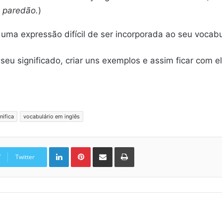
 paredão.
)
uma expressão difícil de ser incorporada ao seu vocab
eu significado, criar uns exemplos e assim ficar com el
nifica
vocabulário em inglês
Linkedin
Pinterest
Compartilhar via e-mail
Imprimir
Twitter