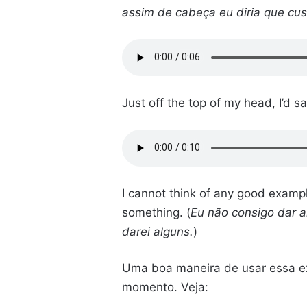
assim de cabeça eu diria que cu
Just off the top of my head, I’d s
I cannot think of any good exampl
something. (
Eu não consigo dar 
darei alguns.
)
Uma boa maneira de usar essa ex
momento. Veja: