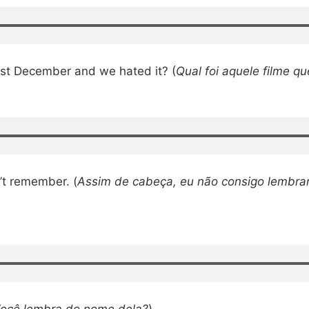
st December and we hated it? (
Qual foi aquele filme 
n’t remember. (
Assim de cabeça, eu não consigo lembrar
ocê lembra do nome dela?
)