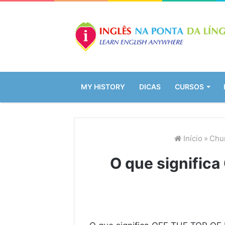
MY HISTORY
DICAS
CURSOS
Início
»
Chun
O que signific