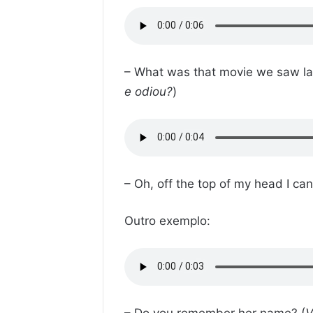
– What was that movie we saw la
e odiou?
)
– Oh, off the top of my head I ca
Outro exemplo:
– Do you remember her name? (
V