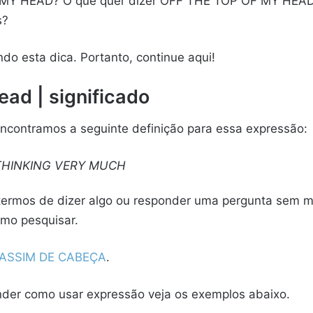
F MY HEAD? O que quer dizer OFF THE TOP OF MY HEA
s?
ndo esta dica. Portanto, continue aqui!
ad | significado
encontramos a seguinte definição para essa expressão:
THINKING VERY MUCH
e termos de dizer algo ou responder uma pergunta sem 
smo pesquisar.
ASSIM DE CABEÇA
.
ender como usar expressão veja os exemplos abaixo.