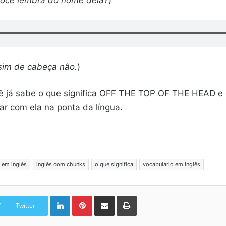
sim de cabeça não.
)
 você já sabe o que significa OFF THE TOP OF THE HEAD 
car com ela na ponta da língua.
 em inglês
inglês com chunks
o que significa
vocabulário em inglês
Linkedin
Pinterest
Compartilhar via e-mail
Imprimir
Twitter