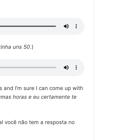
tinha uns 50.
)
s and I’m sure I can come up with
umas horas e eu certamente te
l você não tem a resposta no