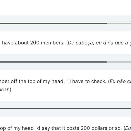
we have about 200 members. (
De cabeça, eu diria que 
ber off the top of my head. I’ll have to check. (
Eu não co
icar.
)
top of my head I’d say that it costs 200 dollars or so. (
Eu