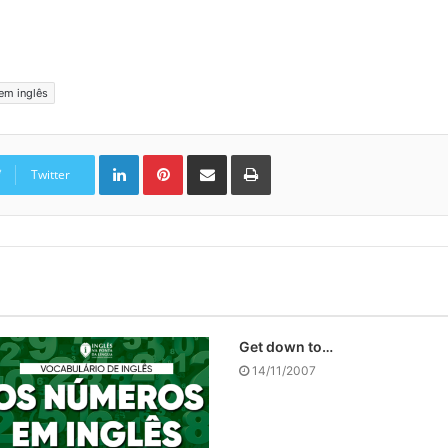
em inglês
Linkedin
Pinterest
Compartilhar via e-mail
Imprimir
Twitter
Get down to…
14/11/2007