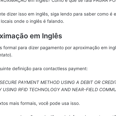
OXIMAÇÃO em inglês? Como é que se fala PAGAR PO
te dizer isso em inglês, siga lendo para saber como é 
 locais onde o inglês é falando.
ximação em Inglês
is formal para dizer pagamento por aproximação em ing
ntato
).
guinte definição para contactless payment:
SECURE PAYMENT METHOD USING A DEBIT OR CREDI
Y USING RFID TECHNOLOGY AND NEAR-FIELD COMMU
xtos mais formais, você pode usa isso.