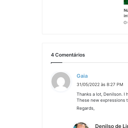
Nú
in
4 Comentários
d
Gaia
i
31/05/2022 às 8:27 PM
s
Thanks a lot, Denilson. I 
s
These new expressions tu
e
Regards,
:
Denilso de L