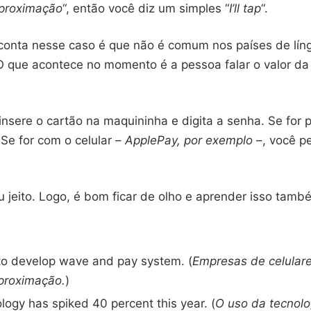
aproximação
“, então você diz um simples “
I’ll tap
“.
conta nesse caso é que não é comum nos países de líng
 O que acontece no momento é a pessoa falar o valor 
 insere o cartão na maquininha e digita a senha. Se for
Se for com o celular –
ApplePay, por exemplo
–, você pe
jeito. Logo, é bom ficar de olho e aprender isso tamb
to develop wave and pay system. (
Empresas de celular
proximação.
)
logy has spiked 40 percent this year. (
O uso da tecnol