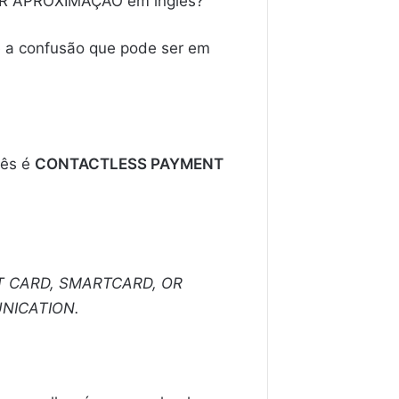
R APROXIMAÇÃO em inglês?
e a confusão que pode ser em
lês é
CONTACTLESS PAYMENT
T CARD, SMARTCARD, OR
NICATION.