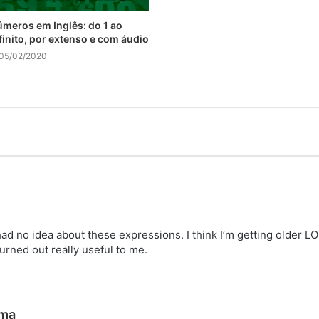
meros em Inglês: do 1 ao
finito, por extenso e com áudio
05/02/2020
had no idea about these expressions. I think I’m getting older LO
rned out really useful to me.
d
ima