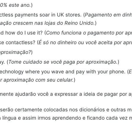
0% este ano.
)
ctless payments soar in UK stores. (
Pagamento em dinhe
ção crescem nas lojas do Reino Unido.
)
 how do I use it? (
Como funciona o pagamento por ap
ke contactless? (
É só no dinheiro ou você aceita por ap
aproximação?
)
y. (
Tome cuidado se você paga por aproximação.
)
technology where you wave and pay with your phone. (
E
r aproximação com seu celular.
)
tamente ajudarão você a expressar a ideia de pagar por 
erão certamente colocadas nos dicionários e outras ma
da língua e assim irmos aprendendo e ficando cada vez 