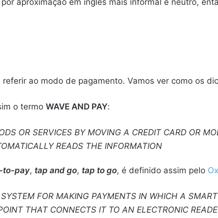
 por aproximação em inglês mais informal e neutro, ent
 referir ao modo de pagamento. Vamos ver como os dic
sim o termo
WAVE AND PAY
:
ODS OR SERVICES BY MOVING A CREDIT CARD OR MOB
TOMATICALLY READS THE INFORMATION
-to-pay
,
tap and go
,
tap to go
, é definido assim pelo
Ox
 SYSTEM FOR MAKING PAYMENTS IN WHICH A SMART 
POINT THAT CONNECTS IT TO AN ELECTRONIC READE