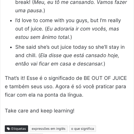
break! (
Meu, eu tô me cansando. Vamos fazer
uma pausa.
)
I’d love to come with you guys, but I’m really
out of juice. (
Eu adoraria ir com vocês, mas
estou sem ânimo total.
)
She said she’s out juice today so she’ll stay in
and chill. (
Ela disse que está cansado hoje,
então vai ficar em casa e descansar.
)
That’s it! Esse é o significado de BE OUT OF JUICE
e também seus uso. Agora é só você praticar para
ficar com ela na ponta da língua.
Take care and keep learning!
Etiquetas
expressões em inglês
o que significa