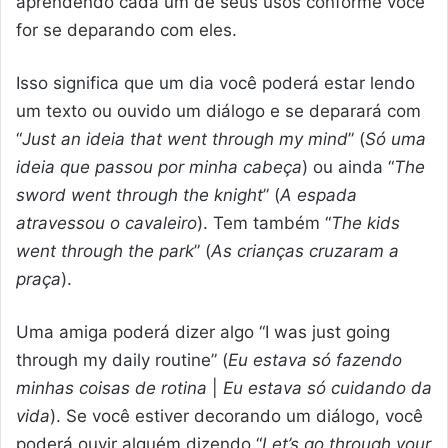
aprendendo cada um de seus usos conforme você
for se deparando com eles.
Isso significa que um dia você poderá estar lendo
um texto ou ouvido um diálogo e se deparará com
“
Just an ideia that went through my mind
” (
Só uma
ideia que passou por minha cabeça
) ou ainda “
The
sword went through the knight
” (
A espada
atravessou o cavaleiro
). Tem também “
The kids
went through the park
” (
As crianças cruzaram a
praça
).
Uma amiga poderá dizer algo “I was just going
through my daily routine” (
Eu estava só fazendo
minhas coisas de rotina
|
Eu estava só cuidando da
vida
). Se você estiver decorando um diálogo, você
poderá ouvir alguém dizendo “
Let’s go through your