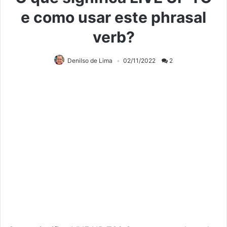
e como usar este phrasal
verb?
Denilso de Lima
02/11/2022
2