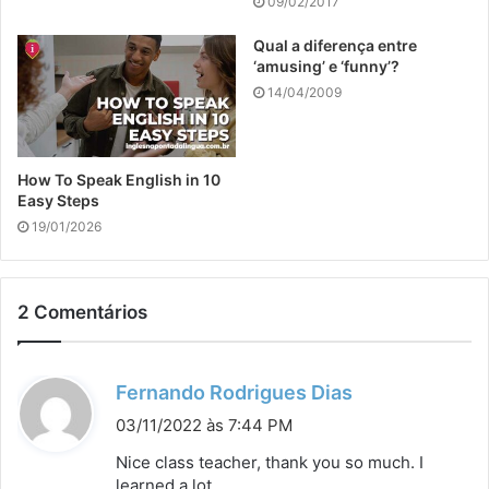
09/02/2017
Qual a diferença entre
‘amusing’ e ‘funny’?
14/04/2009
How To Speak English in 10
Easy Steps
19/01/2026
2 Comentários
d
Fernando Rodrigues Dias
i
03/11/2022 às 7:44 PM
s
Nice class teacher, thank you so much. I
s
learned a lot.