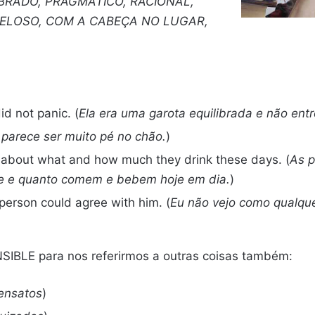
IBRADO, PRAGMÁTICO, RACIONAL,
TELOSO, COM A CABEÇA NO LUGAR,
id not panic. (
Ela era uma garota equilibrada e não ent
 parece ser muito pé no chão.
)
e about what and how much they drink these days. (
As p
ue e quanto comem e bebem hoje em dia.
)
person could agree with him. (
Eu não vejo como qualqu
SIBLE para nos referirmos a outras coisas também:
ensatos
)