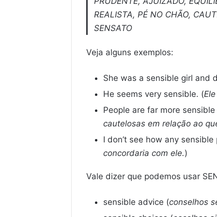
PRUDENTE, AJUIZADO, EQUIL
REALISTA, PÉ NO CHÃO, CAU
SENSATO
Veja alguns exemplos:
She was a sensible girl and d
He seems very sensible. (
Ele
People are far more sensibl
cautelosas em relação ao q
I don’t see how any sensible 
concordaria com ele.
)
Vale dizer que podemos usar SEN
sensible advice (
conselhos s