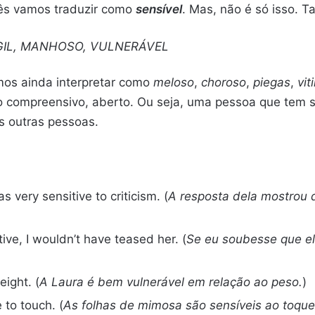
uês vamos traduzir como
sensível
. Mas, não é só isso.
GIL, MANHOSO, VULNERÁVEL
mos ainda interpretar como
meloso
,
choroso
,
piegas
,
vit
ompreensivo, aberto. Ou seja, uma pessoa que tem s
s outras pessoas.
 very sensitive to criticism. (
A resposta dela mostrou q
ive, I wouldn’t have teased her. (
Se eu soubesse que el
eight. (
A Laura é bem vulnerável em relação ao peso.
)
 to touch. (
As folhas de mimosa são sensíveis ao toque