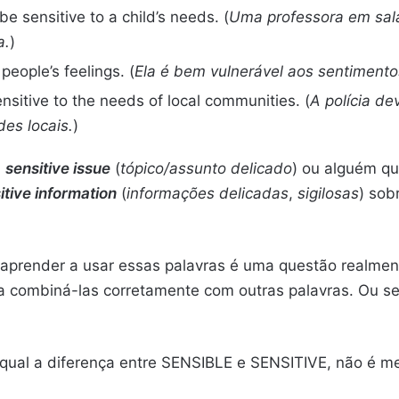
 sensitive to a child’s needs. (
Uma professora em sala
a.
)
people’s feelings. (
Ela é bem vulnerável aos sentimento
sitive to the needs of local communities. (
A polícia de
es locais.
)
m
sensitive issue
(
tópico/assunto delicado
) ou alguém q
itive information
(
informações delicadas
,
sigilosas
) sob
aprender a usar essas palavras é uma questão realment
a combiná-las corretamente com outras palavras. Ou se
e qual a diferença entre SENSIBLE e SENSITIVE, não é 