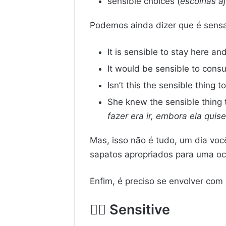
sensible choices (
escolhas a
Podemos ainda dizer que é sensat
It is sensible to stay here an
It would be sensible to consul
Isn’t this the sensible thing t
She knew the sensible thing 
fazer era ir, embora ela quise
Mas, isso não é tudo, um dia voc
sapatos apropriados para uma oca
Enfim, é preciso se envolver com
👉🏼
Sensitive