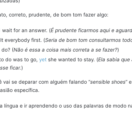
juizadas
)
o, correto, prudente, de bom tom fazer algo:
d wait for an answer. (
É prudente ficarmos aqui e aguar
t everybody first. (
Seria de bom tom consultarmos todo
o do? (
Não é essa a coisa mais correta a se fazer?
)
to do was to go,
yet
she wanted to stay. (
Ela sabia que 
sse ficar.
)
ê vai se deparar com alguém falando “
sensible shoes
” 
sião específica.
 a língua e ir aprendendo o uso das palavras de modo na