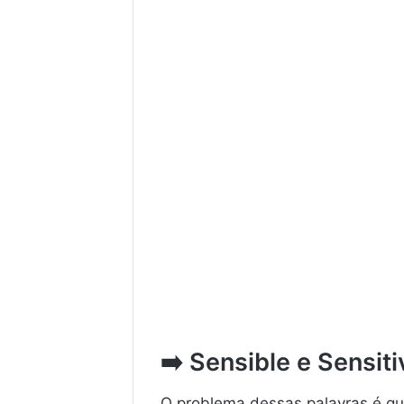
➡️
Sensible e Sensiti
O problema dessas palavras é qu