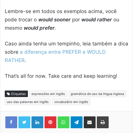
Lembre-se em todos os exemplos acima, você
pode trocar o
would sooner
por
would rather
ou
mesmo
would prefer
.
Caso ainda tenha um tempinho, leia também a dica
sobre
a diferença entre PREFER e WOULD
RATHER
.
That’s all for now. Take care and keep learning!
Etiquetas
expressões em inglês
gramática de uso da língua inglesa
uso das palavras em inglês
vocabulário em inglês
Linkedin
Pinterest
WhatsApp
Telegram
Compartilhar via e-mail
Imprimir