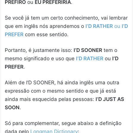
PREFIRO
ou
EU PREFERIRIA
.
Se você já tem um certo conhecimento, vai lembrar
que em inglês nós aprendemos o
I’D RATHER
ou
I’D
PREFER
com esse sentido.
Portanto, é justamente isso:
I’D SOONER
tem o
mesmo significado e uso que
I’D RATHER
ou
I’D
PREFER
.
Além de I’D SOONER, há ainda inglês uma outra
expressão com o mesmo sentido e que já está
ainda mais esquecida pelas pessoas:
I’D JUST AS
SOON
.
Só para complementar, segue abaixo a definição
dada pelo
Longman Dictionary
: