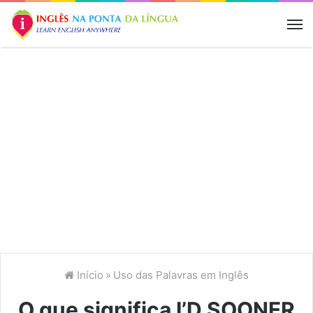
M
Início
»
Uso das Palavras em Inglês
O que significa I’D SOONER