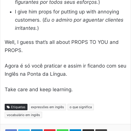
figurantes por todos seus esforços.
)
I give him props for putting up with annoying
customers. (
Eu o admiro por aguentar clientes
irritantes.
)
Well, I guess that’s all about PROPS TO YOU and
PROPS.
Agora é só você praticar e assim ir ficando com seu
Inglês na Ponta da Língua.
Take care and keep learning.
Etiquetas
expressões em inglês
o que significa
vocabulário em inglês
Linkedin
Pinterest
WhatsApp
Telegram
Compartilhar via e-mail
Imprimir