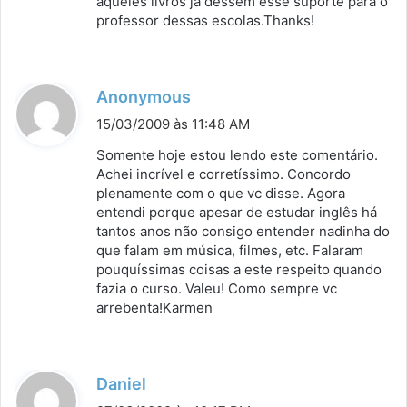
aqueles livros já dessem esse suporte para o
professor dessas escolas.Thanks!
d
Anonymous
i
15/03/2009 às 11:48 AM
s
Somente hoje estou lendo este comentário.
s
Achei incrível e corretíssimo. Concordo
plenamente com o que vc disse. Agora
e
entendi porque apesar de estudar inglês há
:
tantos anos não consigo entender nadinha do
que falam em música, filmes, etc. Falaram
pouquíssimas coisas a este respeito quando
fazia o curso. Valeu! Como sempre vc
arrebenta!Karmen
d
Daniel
i