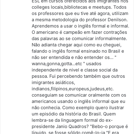
ESL em cursos oferecidos aos imigrantes nos
colleges locais,bibliotecas e meetups. Todos
os professores que eu tive até agora, utilizam
a mesma metodologia do professor Denilson.
Aprendemos a usar o inglês formal e informal.
O americano é campeão em fazer contrações
das palavras ao se comunicar informalmente.
Não adianta chegar aqui como eu cheguei,
falando o inglês formal ensinado no Brasil e
não ser entendida e não entender os… "
wanna,gonna,gotta…etc " usados
independente de nivel e classe social da
pessoa. Fui percebendo também que outros
imigrantes asiáticos,
indianos,filipinos,europeus,judeus,etc.
conseguiam se comunicar oralmente com os
americanos usando o inglês informal que eu
não conhecia. Como exemplo quero ilustrar
um episódio da história do Brasil. Quem
lembra-se da linguagem formal do ex-
presidente Janio Quadros? "Bebo-o porque é
líquido, se fosse sólido comê-lo-ia "E era