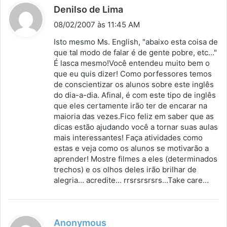
d
Denilso de Lima
i
08/02/2007 às 11:45 AM
s
Isto mesmo Ms. English, "abaixo esta coisa de
s
que tal modo de falar é de gente pobre, etc…"
É lasca mesmo!Você entendeu muito bem o
e
que eu quis dizer! Como porfessores temos
:
de conscientizar os alunos sobre este inglês
do dia-a-dia. Afinal, é com este tipo de inglês
que eles certamente irão ter de encarar na
maioria das vezes.Fico feliz em saber que as
dicas estão ajudando você a tornar suas aulas
mais interessantes! Faça atividades como
estas e veja como os alunos se motivarão a
aprender! Mostre filmes a eles (determinados
trechos) e os olhos deles irão brilhar de
alegria… acredite… rrsrsrsrsrs…Take care…
d
Anonymous