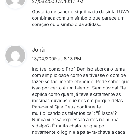
27/03/2009 às 10:17 PM
s
Gostaria de saber o significado da sigla LUWA
s
combinada com um símbolo que parece um
coração ou o símbolo da adidas…
e
:
d
Jonã
i
13/04/2009 às 8:13 PM
s
Incrível como o Prof. Denilso aborda o tema
s
com simplicidade como se tivesse o dom de
fazer-se facílmente etendido. Pode saber que
e
isso por certo é um talento. Sem dúvida! Ele
:
explica como quem já teve exatamente as
mesmas dúvidas que nós e o porque delas.
Parabéns! Que Deus continue te
multiplicando os talentos!ps1: "É lasca"?
Nunca vi essa expressão antes na minha
vida!ps2: É muito chato ter que por
novamente o login e a palavra-chave a cada