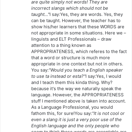
s
are quite simply not words! They are
incorrect slangs which should not be
e
taught…"
I say:Yes, they are words. Yes, they
:
can be taught. However, the teacher has to
show his/her learners that these WORDS are
not appropriate in some situations. Here we –
linguists and ELT Professionals – draw
attention to a thing known as
APPROPRIATENESS, which referes to the fact
that a word or structure is much more
appropriate in one context but not in others.
You say:
"Would you teach a English speaker
to use ta instead or esta?"
I say:Yes, I would
and I teach them this kinda thing. Why?
because it's the way we naturally speak the
language. However, the APPROPRIATENESS
stuff I mentioned above is taken into account.
As a Language Professional, you would
fathom this, for sure!You say:
"It is not cool or
even a slang it is just a very poor use of the
English language and the only people who
seem to think these words are acceptable are