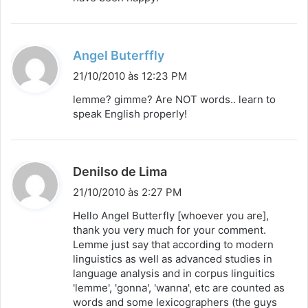
d
Angel Buterffly
i
21/10/2010 às 12:23 PM
s
lemme? gimme? Are NOT words.. learn to
s
speak English properly!
e
:
d
Denilso de Lima
i
21/10/2010 às 2:27 PM
s
Hello Angel Butterfly [whoever you are],
s
thank you very much for your comment.
Lemme just say that according to modern
e
linguistics as well as advanced studies in
:
language analysis and in corpus linguitics
'lemme', 'gonna', 'wanna', etc are counted as
words and some lexicographers (the guys