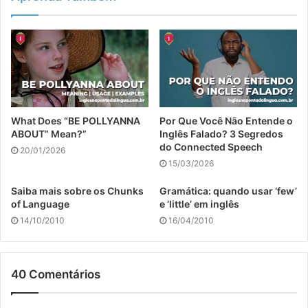
What Does “BE POLLYANNA
Por Que Você Não Entende o
ABOUT” Mean?”
Inglês Falado? 3 Segredos
do Connected Speech
20/01/2026
15/03/2026
Saiba mais sobre os Chunks
Gramática: quando usar ‘few’
of Language
e ‘little’ em inglês
14/10/2010
16/04/2010
40 Comentários