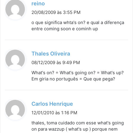
d
reino
i
20/08/2009 às 3:55 PM
s
o que significa whta's on? e qual a diferença
s
entre coming soon e cominh up
e
:
d
Thales Oliveira
i
08/12/2009 às 9:49 PM
s
What's on? = What's going on? = What's up?
s
Em giria no português = Que que pega?
e
:
d
Carlos Henrique
i
12/01/2010 às 1:16 PM
s
thales, toma cuidado com esse what's going
s
on para wazzup ( what's up ) porque nem