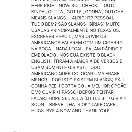
s
HERE RIGHT NOW. SO… CHECK IT OUT:
KINDA , OUTTA , GOTTA , GONNA , OUTCHA
e
MEANS SLANGS … ALRIGHT? PESSOAL
:
TUDO BEM? SÃO SLANGS (GÍRIAS) MUITO
USADAS PRINCIPALMENTE NO TEXAS US.
ESCREVER É FÁCIL , MAS OUVIR OS
AMERICANOS FALAREM COM UM CIGARRO
NA BOCA …NADA LEGAL…FALAM RÁPIDO E
EMBOLADO , NOS EUA EXISTE O BLACK
ENGLISH . (TIRAM A MAIORIA DE VERBOS E
USAM SOMENTE GÍRIAS) . TODO
AMERICANO QUER COLOCAR UMA FRASE
MENOR …POR ISTO EXISTEM SLANGS) EX: I
GONNA PEE. I GOTTA GO . A MELHOR OPÇÃO
É VC OUVIR (1 PASSO) DEPOIS TENTAR
FALAR.I HOPE SEE ALL A (LITTLE BIT) GÍRIA =
SOON = BREVE. THATS OK? TAKE CARE..
HUGS. BYE 4 NOW AND THANK YOU!