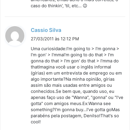
caso do thinkin', 'til, etc… 😉
d
Cassio Silva
i
27/03/2011 às 12:12 PM
s
Uma curiosidade:I'm going to > I'm gonna >
s
I'm gon' > I'mmaI'm going to do that > I'm
gonna do that > I'm gon' do that > I'mma do
e
thatImagina você usar o inglês informal
:
(gírias) em um entrevista de emprego ou em
algo importante?Na minha opinião, gírias
assim são mais usadas entre amigos ou
conhecidos.Se bem que, quando uso, eu
apenas faço uso de "Wanna", "gonna" ou "I've
gotta" com amigos meus.Ex:Wanna see
something?I'm gonna buy…I've gotta goMas
parabéns pela postagem, Denilso!That's so
cool!