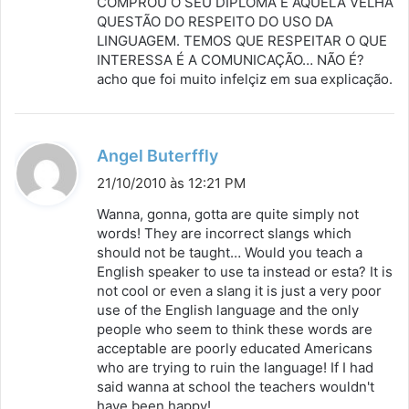
COMPROU O SEU DIPLOMA E AQUELA VELHA
QUESTÃO DO RESPEITO DO USO DA
e
LINGUAGEM. TEMOS QUE RESPEITAR O QUE
:
INTERESSA É A COMUNICAÇÃO… NÃO É?
acho que foi muito infelçiz em sua explicação.
d
Angel Buterffly
i
21/10/2010 às 12:21 PM
s
Wanna, gonna, gotta are quite simply not
s
words! They are incorrect slangs which
should not be taught… Would you teach a
e
English speaker to use ta instead or esta? It is
:
not cool or even a slang it is just a very poor
use of the English language and the only
people who seem to think these words are
acceptable are poorly educated Americans
who are trying to ruin the language! If I had
said wanna at school the teachers wouldn't
have been happy!