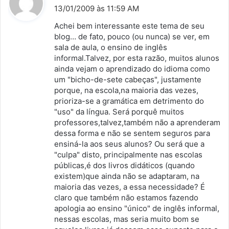
i
13/01/2009 às 11:59 AM
s
Achei bem interessante este tema de seu
s
blog… de fato, pouco (ou nunca) se ver, em
sala de aula, o ensino de inglês
e
informal.Talvez, por esta razão, muitos alunos
:
ainda vejam o aprendizado do idioma como
um "bicho-de-sete cabeças", justamente
porque, na escola,na maioria das vezes,
prioriza-se a gramática em detrimento do
"uso" da língua. Será porquê muitos
professores,talvez,também não a aprenderam
dessa forma e não se sentem seguros para
ensiná-la aos seus alunos? Ou será que a
"culpa" disto, principalmente nas escolas
públicas,é dos livros didáticos (quando
existem)que ainda não se adaptaram, na
maioria das vezes, a essa necessidade? É
claro que também não estamos fazendo
apologia ao ensino "único" de inglês informal,
nessas escolas, mas seria muito bom se