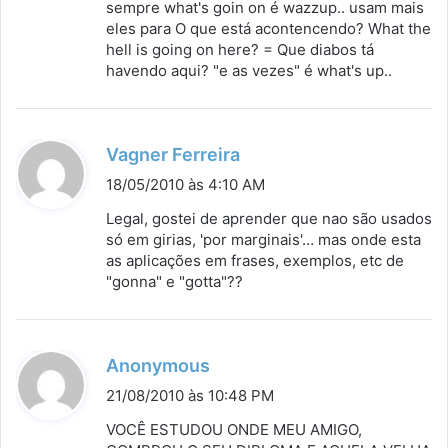
sempre what's goin on é wazzup.. usam mais
e
eles para O que está acontencendo? What the
:
hell is going on here? = Que diabos tá
havendo aqui? "e as vezes" é what's up..
d
Vagner Ferreira
i
18/05/2010 às 4:10 AM
s
Legal, gostei de aprender que nao são usados
s
só em girias, 'por marginais'… mas onde esta
as aplicações em frases, exemplos, etc de
e
"gonna" e "gotta"??
:
d
Anonymous
i
21/08/2010 às 10:48 PM
s
VOCÊ ESTUDOU ONDE MEU AMIGO,
s