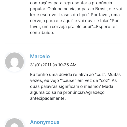
contrações para representar a pronúncia
popular. O aluno ao viajar para o Brasil, ele vai
ler e escrever frases do tipo " Por favor, uma
cerveja para ele aqui" e vai ouvir e falar "Por
favor, uma cerveja pra ele aqui"…Espero ter
contribuído.
d
Marcelo
i
31/01/2011 às 10:25 AM
s
Eu tenho uma dúvida relativa ao "coz". Muitas
s
vezes, eu vejo "'cause" em vez de "coz". As
duas palavras significam o mesmo? Muda
e
alguma coisa na pronúncia?Agradeço
:
antecipadamente.
d
Anonymous