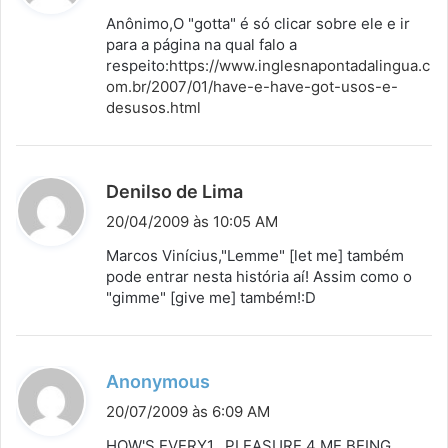
s
Anônimo,O "gotta" é só clicar sobre ele e ir
s
para a página na qual falo a
respeito:
https://www.inglesnapontadalingua.c
e
om.br/2007/01/have-e-have-got-usos-e-
:
desusos.html
d
Denilso de Lima
i
20/04/2009 às 10:05 AM
s
Marcos Vinícius,"Lemme" [let me] também
s
pode entrar nesta história aí! Assim como o
"gimme" [give me] também!:D
e
:
d
Anonymous
i
20/07/2009 às 6:09 AM
s
HOW'S EVERY1…PLEASURE 4 ME BEING