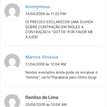
d
Anonymous
i
14/04/2009 às 11:20 PM
s
OI PRECISO ESCLARECER UMA DUVIDA
s
SOBRE CONTRAÇÃO EM INGLES A
CONTRAÇÃO è ''GOTTA'' POR FAVOR ME
e
AJUDE!
:
d
Marcos Vinicius
i
17/04/2009 às 12:04 AM
s
Nestes exemplos ainda pode se encaixar o
s
"lemme", certo?Parabéns pelo ótimo blog!
e
:
d
Denilso de Lima
i
20/04/2009 às 10:04 AM