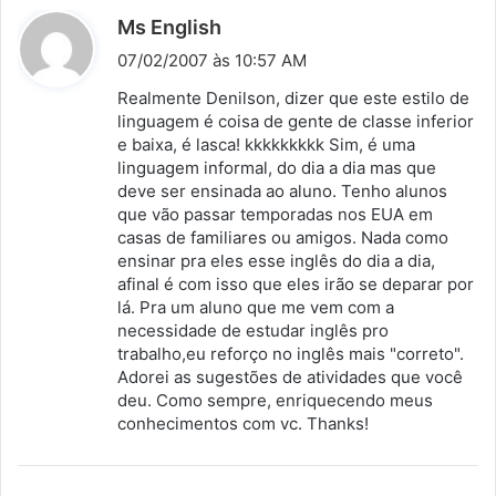
d
Ms English
i
07/02/2007 às 10:57 AM
s
Realmente Denilson, dizer que este estilo de
s
linguagem é coisa de gente de classe inferior
e baixa, é lasca! kkkkkkkkk Sim, é uma
e
linguagem informal, do dia a dia mas que
:
deve ser ensinada ao aluno. Tenho alunos
que vão passar temporadas nos EUA em
casas de familiares ou amigos. Nada como
ensinar pra eles esse inglês do dia a dia,
afinal é com isso que eles irão se deparar por
lá. Pra um aluno que me vem com a
necessidade de estudar inglês pro
trabalho,eu reforço no inglês mais "correto".
Adorei as sugestões de atividades que você
deu. Como sempre, enriquecendo meus
conhecimentos com vc. Thanks!