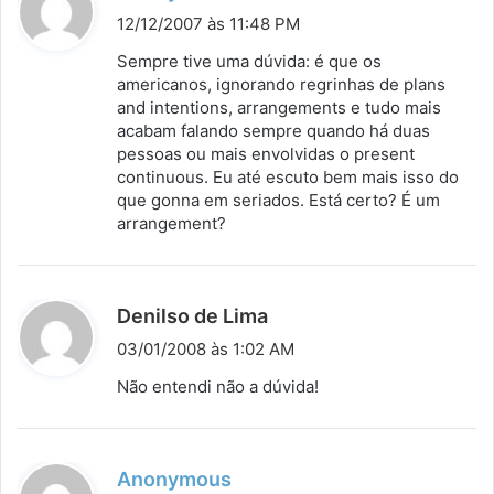
i
12/12/2007 às 11:48 PM
s
Sempre tive uma dúvida: é que os
s
americanos, ignorando regrinhas de plans
and intentions, arrangements e tudo mais
e
acabam falando sempre quando há duas
:
pessoas ou mais envolvidas o present
continuous. Eu até escuto bem mais isso do
que gonna em seriados. Está certo? É um
arrangement?
d
Denilso de Lima
i
03/01/2008 às 1:02 AM
s
Não entendi não a dúvida!
s
e
:
d
Anonymous