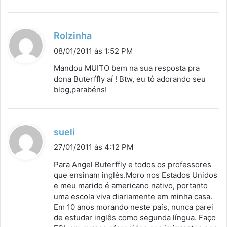
:
d
Rolzinha
i
08/01/2011 às 1:52 PM
s
Mandou MUITO bem na sua resposta pra
s
dona Buterffly aí ! Btw, eu tô adorando seu
blog,parabéns!
e
:
d
sueli
i
27/01/2011 às 4:12 PM
s
Para Angel Buterffly e todos os professores
s
que ensinam inglês.Moro nos Estados Unidos
e meu marido é americano nativo, portanto
e
uma escola viva diariamente em minha casa.
:
Em 10 anos morando neste país, nunca parei
de estudar inglês como segunda língua. Faço