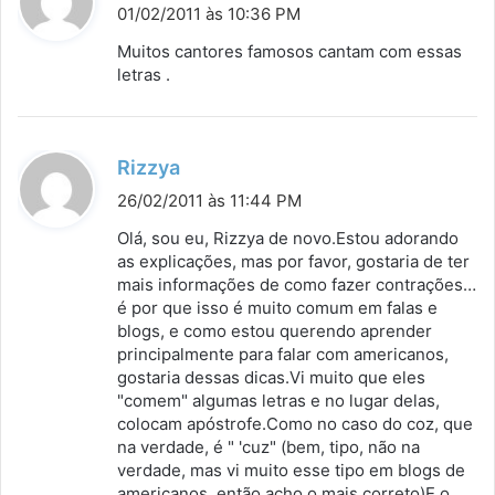
i
01/02/2011 às 10:36 PM
s
Muitos cantores famosos cantam com essas
s
letras .
e
:
d
Rizzya
i
26/02/2011 às 11:44 PM
s
Olá, sou eu, Rizzya de novo.Estou adorando
s
as explicações, mas por favor, gostaria de ter
mais informações de como fazer contrações…
e
é por que isso é muito comum em falas e
:
blogs, e como estou querendo aprender
principalmente para falar com americanos,
gostaria dessas dicas.Vi muito que eles
"comem" algumas letras e no lugar delas,
colocam apóstrofe.Como no caso do coz, que
na verdade, é " 'cuz" (bem, tipo, não na
verdade, mas vi muito esse tipo em blogs de
americanos, então acho o mais correto)E o