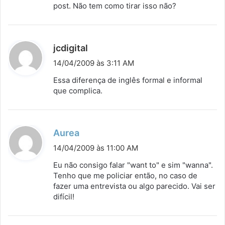
post. Não tem como tirar isso não?
d
jcdigital
i
14/04/2009 às 3:11 AM
s
Essa diferença de inglês formal e informal
s
que complica.
e
:
d
Aurea
i
14/04/2009 às 11:00 AM
s
Eu não consigo falar "want to" e sim "wanna".
s
Tenho que me policiar então, no caso de
fazer uma entrevista ou algo parecido. Vai ser
e
difícil!
: