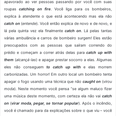
apavorado ao ver pessoas passando por você com suas
roupas
catching on fire
. Você liga para os bombeiros,
explica à atendente o que está acontecendo mas ela não
catch on
(
entende
). Você então explica de novo e de novo, e
lá pela quinta vez ela finalmente
catch on
. Lá pelas tantas
várias ambulância e carros de bombeiro surgem! Eles estão
preocupados com as pessoas que saíram correndo do
prédio e começam a correr atrás delas para
catch up with
them
(
alcançá-las
) e apagar prestar socorro a elas. Algumas
eles não conseguem
to catch up with
e elas morrem
carbonizadas. Um horror! Em outro local um bombeiro tenta
apagar o fogo usando uma técnica que não
caught on
(
virou
moda
). Neste momento você pensa “se algum maluco fizer
uma música deste momento, com certeza ela não vai
catch
on
(
virar moda, pegar, se tornar popular
). Após o incêndio,
você é chamado para da explicações sobre o que viu – você