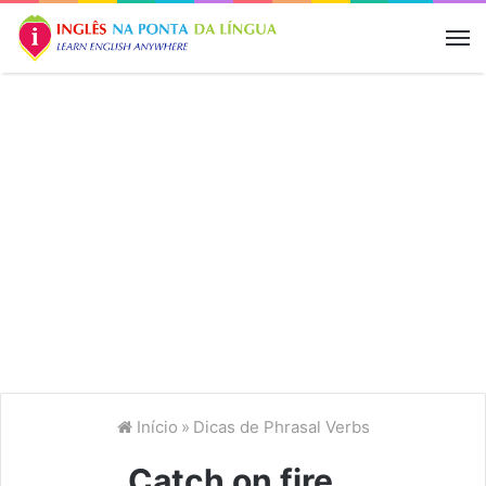
M
Início
»
Dicas de Phrasal Verbs
Catch on fire…