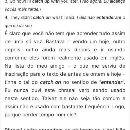
3. Go now! I’ll
catch up with
you later. (
Vão agora! Eu
alcanço
vocês mais tarde.
)
4. They didn’t
catch on
what I said. (E
les não
entenderam
o
que eu disse.
)
É claro que você não tem que aprender tudo assim
de uma só vez. Bastava ir vendo um hoje, outro
depois, outro ainda mais depois e ir usando
conforme eles forem realmente usado em inglês.
Na lista do meu amigo – o que me serviu de
inspiração para o texto de antes de ontem e hoje –
tinha o tal do
catch on
no sentido de “
entender
“.
Eu nunca ouvi este phrasal verb sendo usado
neste sentido. Talvez ele não seja tão comum e
assim não é usado com bastante freqüência. Logo,
porque perder tempo com ele?
Phrasal verbs aprendem-se ao longo da vida! Não