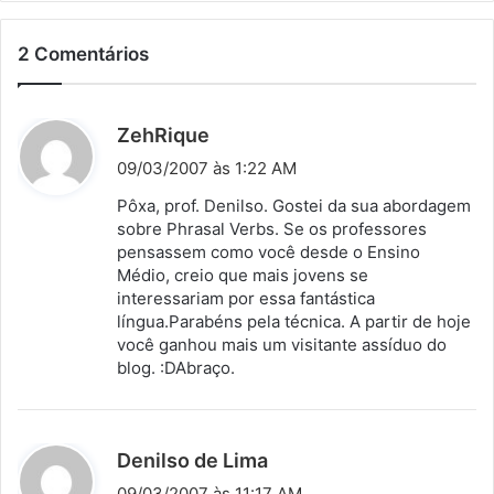
2 Comentários
d
ZehRique
i
09/03/2007 às 1:22 AM
s
Pôxa, prof. Denilso. Gostei da sua abordagem
s
sobre Phrasal Verbs. Se os professores
pensassem como você desde o Ensino
e
Médio, creio que mais jovens se
:
interessariam por essa fantástica
língua.Parabéns pela técnica. A partir de hoje
você ganhou mais um visitante assíduo do
blog. :DAbraço.
d
Denilso de Lima
i
09/03/2007 às 11:17 AM