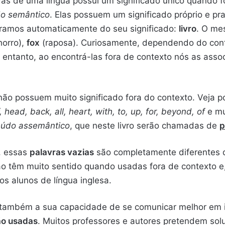
as de uma língua possui um significado único quando fo
do semântico
. Elas possuem um significado próprio e pr
bramos automaticamente do seu significado:
livro
. O me
horro),
fox
(raposa). Curiosamente, dependendo do con
 entanto, ao encontrá-las fora de contexto nós as assoc
não possuem muito significado fora do contexto. Veja 
ff, head, back, all, heart, with, to, up, for, beyond, of
e mu
teúdo assemântico
, que neste livro serão chamadas de
p
, essas
palavras vazias
são completamente diferentes
o têm muito sentido quando usadas fora de contexto e,
s alunos de língua inglesa.
e também a sua capacidade de se comunicar melhor em i
ão usadas
. Muitos professores e autores pretendem sol