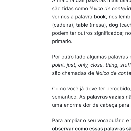
A maioria das palavras mais usad
são tidas como
léxico de conteú
vermos a palavra
book
, nos lem
(cadeira),
table
(mesa),
dog
(cac
podem ter outros significados; no
primário.
Por outro lado algumas palavras 
point, just, only, close, thing, stu
são chamadas de
léxico de con
Como você já deve ter percebido
semântico. As
palavras vazias
nã
uma enorme dor de cabeça para o
Para ampliar o seu vocabulário 
observar como essas palavras s