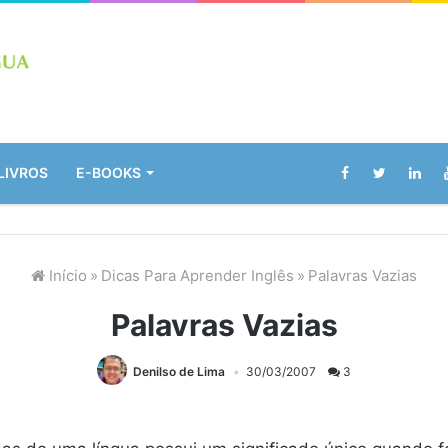
LIVROS
E-BOOKS
Início
»
Dicas Para Aprender Inglês
»
Palavras Vazias
Palavras Vazias
Denilso de Lima
30/03/2007
3