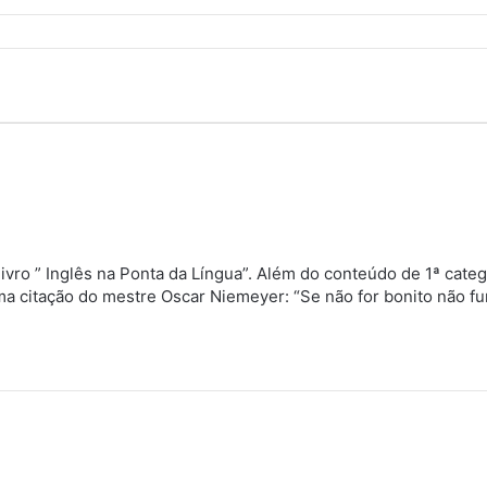
d
s
s
livro ” Inglês na Ponta da Língua”. Além do conteúdo de 1ª cat
e
uma citação do mestre Oscar Niemeyer: “Se não for bonito não f