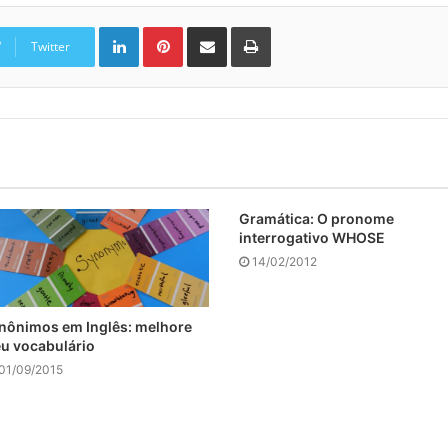
Linkedin
Pinterest
Compartilhar via e-mail
Imprimir
Twitter
Gramática: O pronome
interrogativo WHOSE
14/02/2012
nônimos em Inglês: melhore
u vocabulário
01/09/2015