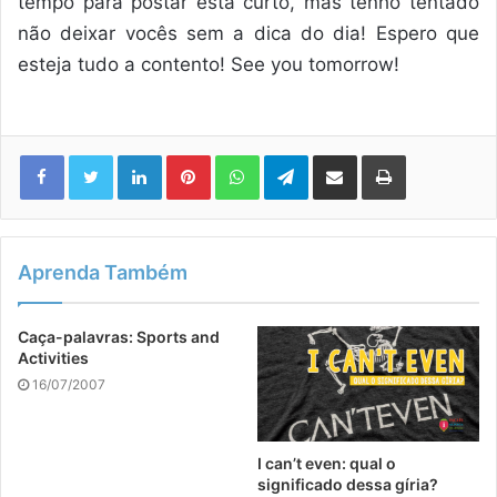
tempo para postar está curto, mas tenho tentado
não deixar vocês sem a dica do dia! Espero que
esteja tudo a contento! See you tomorrow!
Linkedin
Pinterest
WhatsApp
Telegram
Compartilhar via e-mail
Imprimir
Aprenda Também
Caça-palavras: Sports and
Activities
16/07/2007
I can’t even: qual o
significado dessa gíria?