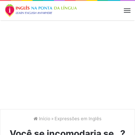
M
Início
»
Expressões em Inglês
Você se incomodaria se…?