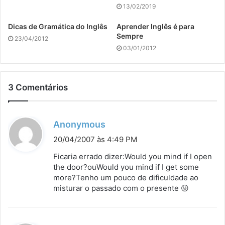
13/02/2019
Dicas de Gramática do Inglês
Aprender Inglês é para
Sempre
23/04/2012
03/01/2012
3 Comentários
d
Anonymous
i
20/04/2007 às 4:49 PM
s
Ficaria errado dizer:Would you mind if I open
s
the door?ouWould you mind if I get some
more?Tenho um pouco de dificuldade ao
e
misturar o passado com o presente 😛
: