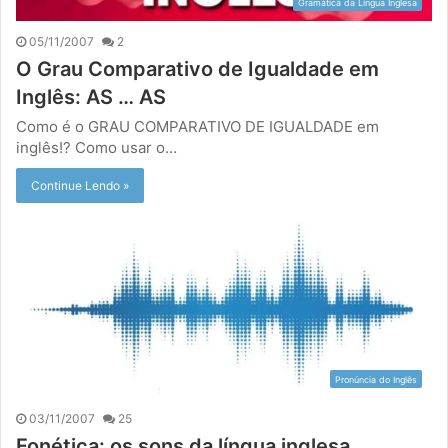
Gramática da Língua Inglesa
05/11/2007
2
O Grau Comparativo de Igualdade em
Inglês: AS … AS
Como é o GRAU COMPARATIVO DE IGUALDADE em
inglês!? Como usar o…
Continue Lendo »
Pronúncia do Inglês
03/11/2007
25
Fonética: os sons da língua inglesa