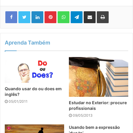
Linkedin
Pinterest
WhatsApp
Telegram
Compartilhar via e-mail
Imprimir
Aprenda Também
Quando usar do ou does em
inglês?
05/01/2011
Estudar no Exterior: procure
profissionais
09/05/2013
Usando bem a expressão
‘due to’