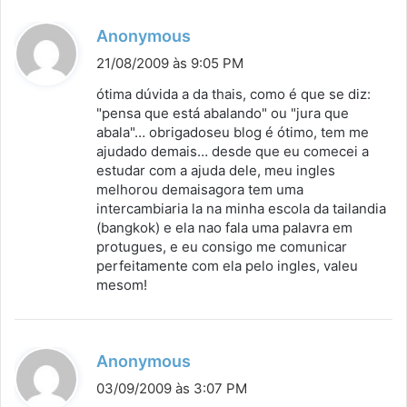
d
Anonymous
i
21/08/2009 às 9:05 PM
s
ótima dúvida a da thais, como é que se diz:
s
"pensa que está abalando" ou "jura que
abala"… obrigadoseu blog é ótimo, tem me
e
ajudado demais… desde que eu comecei a
:
estudar com a ajuda dele, meu ingles
melhorou demaisagora tem uma
intercambiaria la na minha escola da tailandia
(bangkok) e ela nao fala uma palavra em
protugues, e eu consigo me comunicar
perfeitamente com ela pelo ingles, valeu
mesom!
d
Anonymous
i
03/09/2009 às 3:07 PM