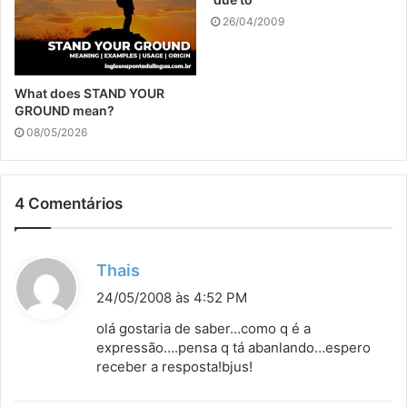
26/04/2009
What does STAND YOUR
GROUND mean?
08/05/2026
4 Comentários
d
Thais
i
24/05/2008 às 4:52 PM
s
olá gostaria de saber…como q é a
s
expressão….pensa q tá abanlando…espero
receber a resposta!bjus!
e
: