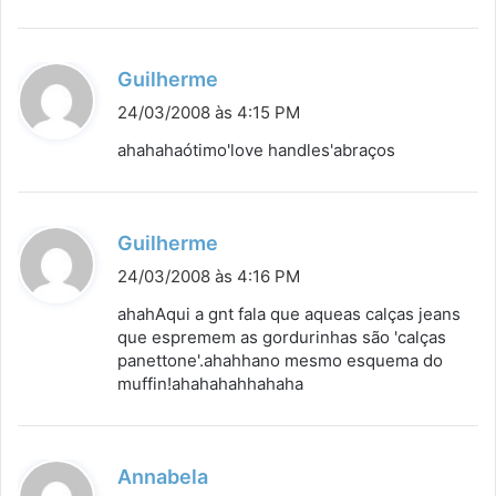
d
Guilherme
i
24/03/2008 às 4:15 PM
s
ahahahaótimo'love handles'abraços
s
e
:
d
Guilherme
i
24/03/2008 às 4:16 PM
s
ahahAqui a gnt fala que aqueas calças jeans
s
que espremem as gordurinhas são 'calças
panettone'.ahahhano mesmo esquema do
e
muffin!ahahahahhahaha
:
d
Annabela