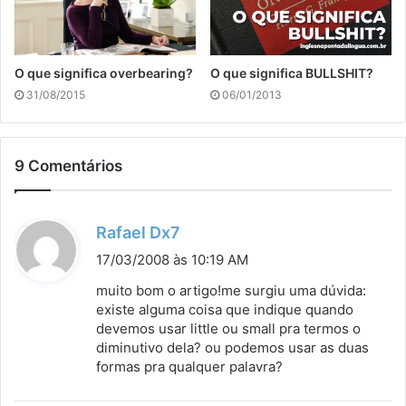
O que significa overbearing?
O que significa BULLSHIT?
31/08/2015
06/01/2013
9 Comentários
d
Rafael Dx7
i
17/03/2008 às 10:19 AM
s
muito bom o artigo!me surgiu uma dúvida:
s
existe alguma coisa que indique quando
devemos usar little ou small pra termos o
e
diminutivo dela? ou podemos usar as duas
:
formas pra qualquer palavra?