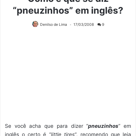
“pneuzinhos” em inglês?
Denilso de Lima
17/03/2008
9
Se você acha que para dizer “
pneuzinhos
” em
inglês o certo é “
little tires
“, recomendo que leia