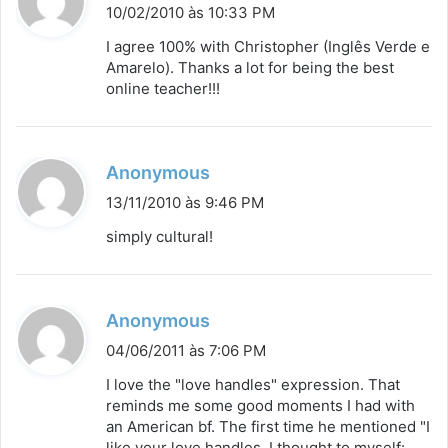
i
10/02/2010 às 10:33 PM
s
I agree 100% with Christopher (Inglês Verde e
s
Amarelo). Thanks a lot for being the best
online teacher!!!
e
:
d
Anonymous
i
13/11/2010 às 9:46 PM
s
simply cultural!
s
e
:
d
Anonymous
i
04/06/2011 às 7:06 PM
s
I love the "love handles" expression. That
s
reminds me some good moments I had with
an American bf. The first time he mentioned "I
e
like your love handles, I thought to myself: