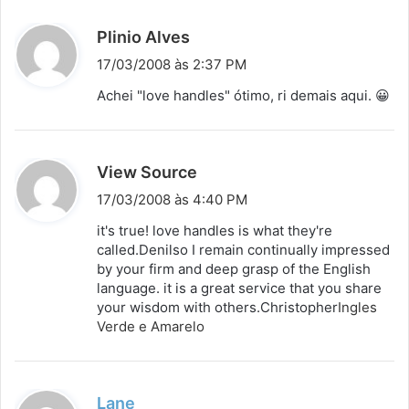
d
Plinio Alves
i
17/03/2008 às 2:37 PM
s
Achei "love handles" ótimo, ri demais aqui. 😀
s
e
:
d
View Source
i
17/03/2008 às 4:40 PM
s
it's true! love handles is what they're
s
called.Denilso I remain continually impressed
by your firm and deep grasp of the English
e
language. it is a great service that you share
:
your wisdom with others.Christopher
Ingles
Verde e Amarelo
d
Lane