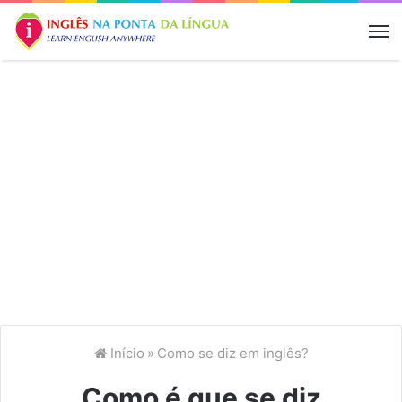
M
Início
»
Como se diz em inglês?
Como é que se diz