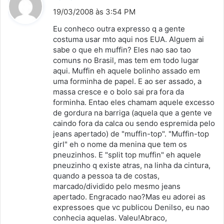
i
19/03/2008 às 3:54 PM
s
Eu conheco outra expresso q a gente
s
costuma usar mto aqui nos EUA. Alguem ai
sabe o que eh muffin? Eles nao sao tao
e
comuns no Brasil, mas tem em todo lugar
:
aqui. Muffin eh aquele bolinho assado em
uma forminha de papel. E ao ser assado, a
massa cresce e o bolo sai pra fora da
forminha. Entao eles chamam aquele excesso
de gordura na barriga (aquela que a gente ve
caindo fora da calca ou sendo espremida pelo
jeans apertado) de "muffin-top". "Muffin-top
girl" eh o nome da menina que tem os
pneuzinhos. E "split top muffin" eh aquele
pneuzinho q existe atras, na linha da cintura,
quando a pessoa ta de costas,
marcado/dividido pelo mesmo jeans
apertado. Engracado nao?Mas eu adorei as
expressoes que vc publicou Denilso, eu nao
conhecia aquelas. Valeu!Abraco,