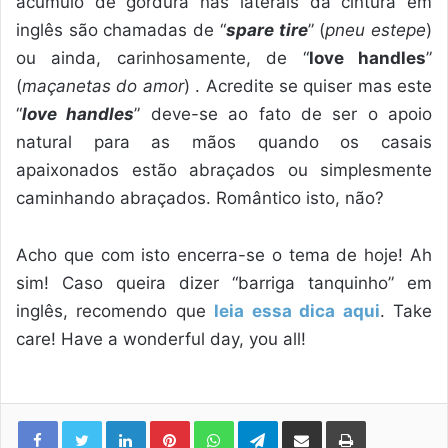
acúmulo de gordura nas laterais da cintura em
inglês são chamadas de “
spare tire
” (
pneu estepe
)
ou ainda, carinhosamente, de “
love handles
”
(
maçanetas do amor
) . Acredite se quiser mas este
“
love handles
” deve-se ao fato de ser o apoio
natural para as mãos quando os casais
apaixonados estão abraçados ou simplesmente
caminhando abraçados. Romântico isto, não?
Acho que com isto encerra-se o tema de hoje! Ah
sim! Caso queira dizer “barriga tanquinho” em
inglês, recomendo que
leia essa dica aqui
. Take
care! Have a wonderful day, you all!
Linkedin
Pinterest
WhatsApp
Telegram
Compartilhar via e-mail
Imprimir