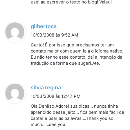
usei ao escrever o texto no blog! Valeu!
d
gilbertoca
i
10/03/2008 às 9:52 AM
s
Certo! É por isso que precisamos ter um
s
contato maior com quem fala o idioma nativo.
Eu não tenho esse contato, daí a intenção da
e
tradução da forma que sugeri.Até.
:
d
silvia regina
i
10/03/2008 às 12:47 PM
s
Ola Denilso,Adorei sua dicas… nunca tinha
s
aprendido desse jeito… fica bem mais facil de
captar e usar as palavras….Thank you so
e
much……see you
: