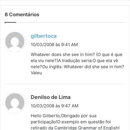
8 Comentários
d
gilbertoca
i
10/03/2008 às 9:41 AM
s
Whataver does she see in him? (O que é que
s
ela viu nele?)A tradução seria:O que ela vê
nele?Ou inglês: Whataver did she see in him?
e
Valeu
:
d
Denilso de Lima
i
10/03/2008 às 9:47 AM
s
Hello Gilberto,Obrigado por sua
s
participação!O exemplo em questão foi
retirado da Cambridge Grammar of English!
e