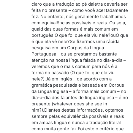
claro que a tradução ao pé daletra deveria ser
:
feita no presente – como você acertadamente
fez. No entanto, nós geralmente trabalhamos
com equivalências possíveis e reais. Ou seja,
quald das duas formas é mais comum em
português:O que foi que ela viu nele?ouO que
é que ela vê nele?Se fizermos uma rápida
pesquisa em um Corpus da Língua
Portuguesa – ou se prestarmos bastante
atenção na nossa língua falada no dia-a-dia –
veremos que o mais comum para nós é a
forma no passado (O que foi que ela viu
nele?).Já em inglês – de acordo com a
gramática pesquisada e baseada em Corpus
da Língua Inglesa – a forma mais comum – no
dia-a-dia dos falantes de língua inglesa – é no
presente (whatever does she see in
him?).Diantes destas informações, optamos
sempre pelas equivalência possíveis e reais
em ambas língua e nunca a tradução literal
como muita gente faz.Foi este o critério que