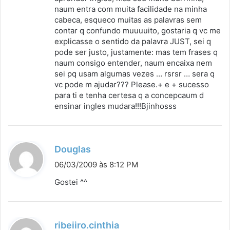
:
naum entra com muita facilidade na minha
cabeca, esqueco muitas as palavras sem
contar q confundo muuuuito, gostaria q vc me
explicasse o sentido da palavra JUST, sei q
pode ser justo, justamente: mas tem frases q
naum consigo entender, naum encaixa nem
sei pq usam algumas vezes … rsrsr … sera q
vc pode m ajudar??? Please.+ e + sucesso
para ti e tenha certesa q a concepcaum d
ensinar ingles mudara!!!Bjinhosss
d
Douglas
i
06/03/2009 às 8:12 PM
s
Gostei ^^
s
e
:
d
ribeiiro.cinthia