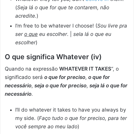
(
Seja lá o que for que te contarem, não
acredite.
)
I’m free to be whatever I choose! (
Sou livre pra
ser
o que
eu escolher
. |
sela lá o que eu
escolher
)
O que significa Whatever (iv)
Quando na expressão
WHATEVER IT TAKES
“, o
significado será
o que for preciso
,
o que for
necessário
,
seja o que for preciso
,
seja lá o que for
necessário
.
I’ll do whatever it takes to have you always by
my side. (
Faço tudo o que for preciso, para ter
você sempre ao meu lado
)