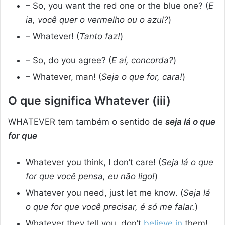
– So, you want the red one or the blue one? (
E
ia, você quer o vermelho ou o azul?
)
– Whatever! (
Tanto faz!
)
– So, do you agree? (
E aí, concorda?
)
– Whatever, man! (
Seja o que for, cara!
)
O que significa Whatever (iii)
WHATEVER tem também o sentido de
seja lá o que
for que
Whatever you think, I don’t care! (
Seja lá o que
for que você pensa, eu não ligo!
)
Whatever you need, just let me know. (
Seja lá
o que for que você precisar, é só me falar.
)
Whatever they tell you, don’t
believe in
them!