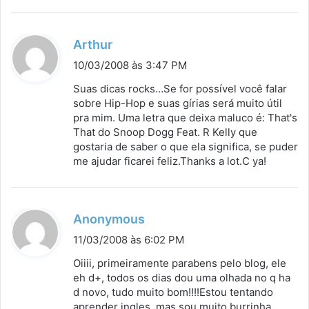
d
Arthur
i
10/03/2008 às 3:47 PM
s
Suas dicas rocks…Se for possível você falar
s
sobre Hip-Hop e suas gírias será muito útil
pra mim. Uma letra que deixa maluco é: That's
e
That do Snoop Dogg Feat. R Kelly que
:
gostaria de saber o que ela significa, se puder
me ajudar ficarei feliz.Thanks a lot.C ya!
d
Anonymous
i
11/03/2008 às 6:02 PM
s
Oiiii, primeiramente parabens pelo blog, ele
s
eh d+, todos os dias dou uma olhada no q ha
d novo, tudo muito bom!!!!Estou tentando
e
aprender ingles, mas sou muito burrinha,