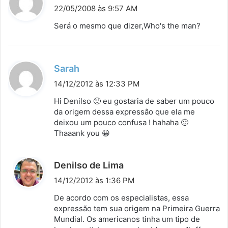
i
22/05/2008 às 9:57 AM
s
Será o mesmo que dizer,Who's the man?
s
e
:
d
Sarah
i
14/12/2012 às 12:33 PM
s
Hi Denilso 🙂 eu gostaria de saber um pouco
s
da origem dessa expressâo que ela me
deixou um pouco confusa ! hahaha 🙂
e
Thaaank you 😀
:
d
Denilso de Lima
i
14/12/2012 às 1:36 PM
s
De acordo com os especialistas, essa
s
expressão tem sua origem na Primeira Guerra
Mundial. Os americanos tinha um tipo de
e