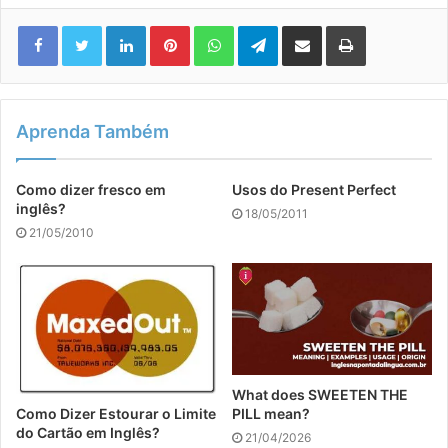
Linkedin
Pinterest
WhatsApp
Telegram
Compartilhar via e-mail
Imprimir
Aprenda Também
Como dizer fresco em
Usos do Present Perfect
inglês?
18/05/2011
21/05/2010
What does SWEETEN THE
PILL mean?
Como Dizer Estourar o Limite
do Cartão em Inglês?
21/04/2026