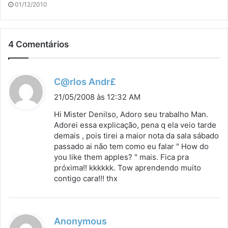
01/12/2010
4 Comentários
d
C@rlos Andr£
i
21/05/2008 às 12:32 AM
s
Hi Mister Denilso, Adoro seu trabalho Man.
s
Adorei essa explicação, pena q ela veio tarde
demais , pois tirei a maior nota da sala sábado
e
passado ai não tem como eu falar " How do
:
you like them apples? " mais. Fica pra
próxima!! kkkkkk. Tow aprendendo muito
contigo cara!!! thx
d
Anonymous