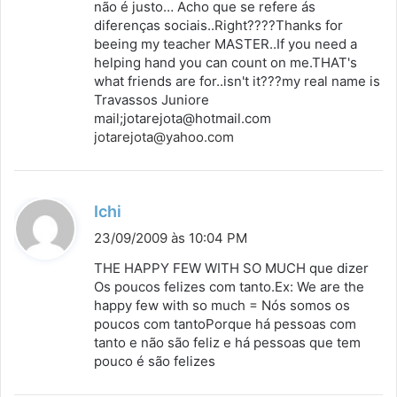
não é justo… Acho que se refere ás
diferenças sociais..Right????Thanks for
beeing my teacher MASTER..If you need a
helping hand you can count on me.THAT's
what friends are for..isn't it???my real name is
Travassos Juniore
mail;jotarejota@hotmail.com
jotarejota@yahoo.com
d
Ichi
i
23/09/2009 às 10:04 PM
s
THE HAPPY FEW WITH SO MUCH que dizer
s
Os poucos felizes com tanto.Ex: We are the
happy few with so much = Nós somos os
e
poucos com tantoPorque há pessoas com
:
tanto e não são feliz e há pessoas que tem
pouco é são felizes