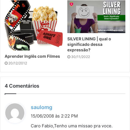
SILVER LINING | qual o
significado dessa
expressão?
Aprender Inglês com Filmes
30/11/2022
20/12/2012
4 Comentários
d
saulomg
i
15/06/2008 às 2:22 PM
s
Caro Fabio,Tenho uma missao pra voce.