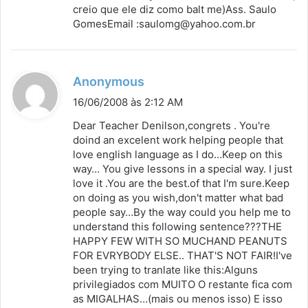
creio que ele diz como balt me)Ass. Saulo
GomesEmail :saulomg@yahoo.com.br
d
Anonymous
i
16/06/2008 às 2:12 AM
s
Dear Teacher Denilson,congrets . You're
s
doind an excelent work helping people that
love english language as I do…Keep on this
e
way… You give lessons in a special way. I just
:
love it .You are the best.of that I'm sure.Keep
on doing as you wish,don't matter what bad
people say…By the way could you help me to
understand this following sentence???THE
HAPPY FEW WITH SO MUCHAND PEANUTS
FOR EVRYBODY ELSE.. THAT'S NOT FAIR!I've
been trying to tranlate like this:Alguns
privilegiados com MUITO O restante fica com
as MIGALHAS…(mais ou menos isso) E isso