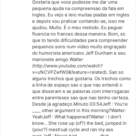
s
Gostaria que voce pudesse me dar uma
pequena ajuda na compreensao da fala em
e
ingles. Eu vejo e leio muitas piadas em ingles
:
e depois vou praticar contando-as, isso me
ajudou. Muito. É o meu metodo. Eu peguei
fluencia no frances dessa maneira. Bom, so
que to tendo dificuldades para compreender
pequenos sons num video muito engraçado
do humorista americano Jeff Dunham e seu
marionete amigo Walter
(
http://www.youtube.com/watch?
v=ufkCVPZwfW0&feature=related
). Sao so
alguns trechos que gostaria. Os trechos como
a linha de espaço sao o que nao entendi o
que disseram e as palavras com interrogacao
entre parenteses sao que nao tenho certeza.
Desde ja agradeço.Minuto 03:54Jeff : You’re
____ other argument in this morning?Walter:
YeahJeff : What happened?Walter : I don’t
know… She rose up (of?) the bed, jumped in
(your?) mestrual cycle and ran my ass
over.Jeff : Never had __________ that ____