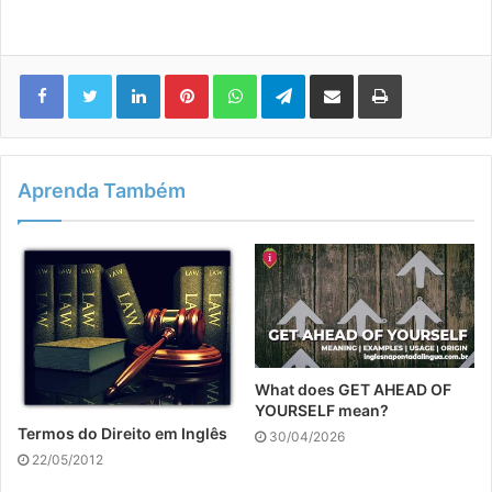
Linkedin
Pinterest
WhatsApp
Telegram
Compartilhar via e-mail
Imprimir
Aprenda Também
What does GET AHEAD OF
YOURSELF mean?
Termos do Direito em Inglês
30/04/2026
22/05/2012