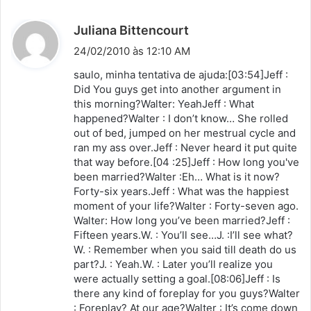
d
Juliana Bittencourt
i
24/02/2010 às 12:10 AM
s
saulo, minha tentativa de ajuda:[03:54]Jeff :
s
Did You guys get into another argument in
this morning?Walter: YeahJeff : What
e
happened?Walter : I don’t know… She rolled
:
out of bed, jumped on her mestrual cycle and
ran my ass over.Jeff : Never heard it put quite
that way before.[04 :25]Jeff : How long you've
been married?Walter :Eh… What is it now?
Forty-six years.Jeff : What was the happiest
moment of your life?Walter : Forty-seven ago.
Walter: How long you’ve been married?Jeff :
Fifteen years.W. : You’ll see…J. :I’ll see what?
W. : Remember when you said till death do us
part?J. : Yeah.W. : Later you’ll realize you
were actually setting a goal.[08:06]Jeff : Is
there any kind of foreplay for you guys?Walter
: Foreplay? At our age?Walter : It’s come down