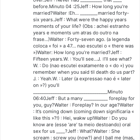
before.Minuto 04 :25Jeff : How long you’re
married?Walter :Eh… ________married forty-
six years.Jeff : What were the happy years
moments of your life? (Obs : achei estranho
years e moments um atras do outro na
frase…)Walter : Forty-seven ago. (a legenda
coloca « foi » a 47… nao escutei o « there was
»)Walter: How long you’re married?Jeff :
Fifteen years.W. : You’ll see…J. :I’ll see what?
W. : Do (nao escutei exatamente o « do ») you
remember when you said til death do us part?
J. : Yeah.W. : Later (a expressao nao é « later
on »?) you’ll
__________________________________Minuto
06:40Jeff : But a many ___________ foreplay for
you, guy?Walter : Foreplay? In our age?Walter
: It’s coming down (coming down significaria «
like this »?!) : Hei, wakw up!Walter : Do you
know are (esse ‘are’ ta meio destoando) oral
sex for us ____?Jeff : What?Walter : She
scream : screw you (now?) and I ball me (mas,