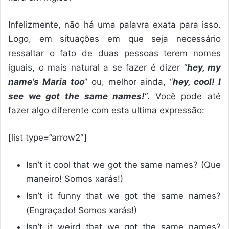
Infelizmente, não há uma palavra exata para isso.
Logo, em situações em que seja necessário
ressaltar o fato de duas pessoas terem nomes
iguais, o mais natural a se fazer é dizer “
hey, my
name’s Maria too
” ou, melhor ainda, “
hey, cool! I
see we got the same names!
“. Você pode até
fazer algo diferente com esta ultima expressão:
[list type=”arrow2″]
Isn’t it cool that we got the same names? (Que
maneiro! Somos xarás!)
Isn’t it funny that we got the same names?
(Engraçado! Somos xarás!)
Isn’t it weird that we got the same names?